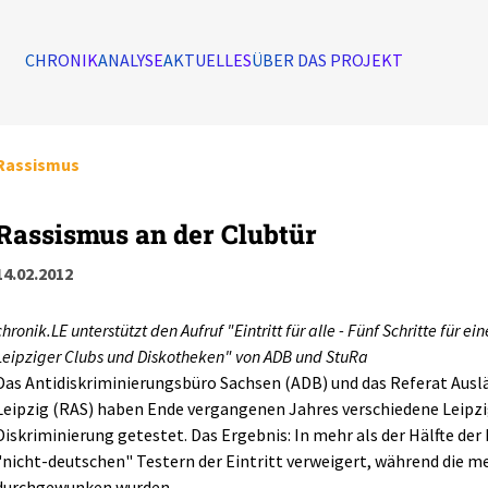
CHRONIK
ANALYSE
AKTUELLES
ÜBER DAS PROJEKT
Rassismus
Rassismus an der Clubtür
14.02.2012
chronik.LE unterstützt den Aufruf "Eintritt für alle - Fünf Schritte für e
Leipziger Clubs und Diskotheken" von ADB und StuRa
Das Antidiskriminierungsbüro Sachsen (ADB) und das Referat Auslä
Leipzig (RAS) haben Ende vergangenen Jahres verschiedene Leipzi
Diskriminierung getestet. Das Ergebnis: In mehr als der Hälfte der 
"nicht-deutschen" Testern der Eintritt verweigert, während die 
durchgewunken wurden.