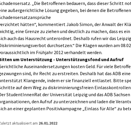
Schadensersatz. „Die Betroffenen bedauern, dass dieser Schritt n
eine außergerichtliche Lösung gegeben, bei denen die Betroffenen 
Schadensersatzansprüche
verzichtet hätten“, kommentiert Jakob Simon, der Anwalt der Kläg
wichtig, eine Grenze zu ziehen und deutlich zu machen, dass es ei
sich auch das Hausrecht unterordnet. Deshalb rufen wir das Leipzi
Diskriminierungsverbot durchsetzen.“ Die Klagen wurden am 08.02
voraussichtlich im Frühjahr 2012 verhandelt werden.
Bitten um Unterstützung - Unterstützungsfond und Aufruf
Gerichtliche Auseinandersetzungen kosten Geld. Für viele Betroffe
gezwungen sind, ihr Recht zu erstreiten. Deshalb hat das ADB ein
unterstützt Klangende, indem er sie finanziell entlastet. Bitte spen
Schritte auf dem Weg zu diskriminierungsfreien Einlasskontrolle
Der StudentInnenRat der Universität Leipzig und das ADB Sachsen
organisationen, den Aufruf zu unterzeichnen und laden die Verantw
sich an einer geplanten Positivkampagne „Einlass für Alle“ zu bete
Zuletzt aktualisiert am
26.01.2022