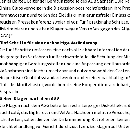
Daniel Bartel, Leiter der Beratungsstelle des ADB Sachsen: „Die R
Einige Clubs verweigern die Diskussion oder rechtfertigen ihre P
Verantwortung und teilen das Ziel diskriminierungsfreier Einlassko
heutigen Pressekonferenz zweierlei vor: Fünf praxisnahe Schritte, d
diskriminieren und sieben Klagen wegen Verstoßes gegen das Al
(AGG).“
Fünf Schritte für eine nachhaltige Veränderung
Die fünf Schritte umfassen eine nachvollziehbare Information der 
ein geregeltes Verfahren für Beschwerdefälle, die Schulung der 
unabhängigen Beratungsstellen und eine Anpassung der Hausordnu
Maßnahmen sind leicht umsetzbar und nützen sowohl den Gästen als
ein positiver Qualitätsstandard werden und zu einer nachhaltigen
Club, der Moritzbastei, wurde bereits eine Kooperation vereinbart,
Gespräche.
Sieben Klagen nach dem AGG
Die Klagen nach dem AGG betreffen sechs Leipziger Diskotheken: da
Nachtcafé, das Nightfever und VelVet. Nachdem mehrere Versuche,
scheiterten, sahen die von der Diskriminierung Betroffenen keinen
Gleichbehandlung vor Gericht durchzusetzen. Sie klagen auf Unter