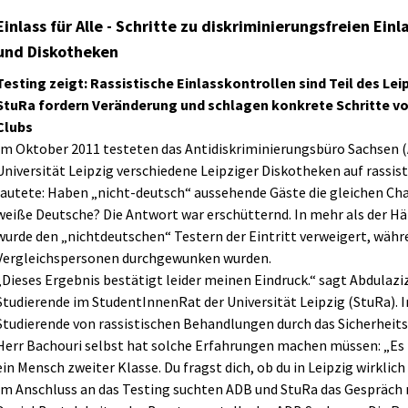
Einlass für Alle - Schritte zu diskriminierungsfreien Einl
und Diskotheken
Testing zeigt: Rassistische Einlasskontrollen sind Teil des Le
StuRa fordern Veränderung und schlagen konkrete Schritte vo
Clubs
Im Oktober 2011 testeten das Antidiskriminierungsbüro Sachsen 
Universität Leipzig verschiedene Leipziger Diskotheken auf rassist
lautete: Haben „nicht-deutsch“ aussehende Gäste die gleichen Ch
weiße Deutsche? Die Antwort war erschütternd. In mehr als der Hälf
wurde den „nichtdeutschen“ Testern der Eintritt verweigert, wäh
Vergleichspersonen durchgewunken wurden.
„Dieses Ergebnis bestätigt leider meinen Eindruck.“ sagt Abdulazi
Studierende im StudentInnenRat der Universität Leipzig (StuRa).
Studierende von rassistischen Behandlungen durch das Sicherheits
Herr Bachouri selbst hat solche Erfahrungen machen müssen: „Es is
ein Mensch zweiter Klasse. Du fragst dich, ob du in Leipzig wirklic
Im Anschluss an das Testing suchten ADB und StuRa das Gespräch 