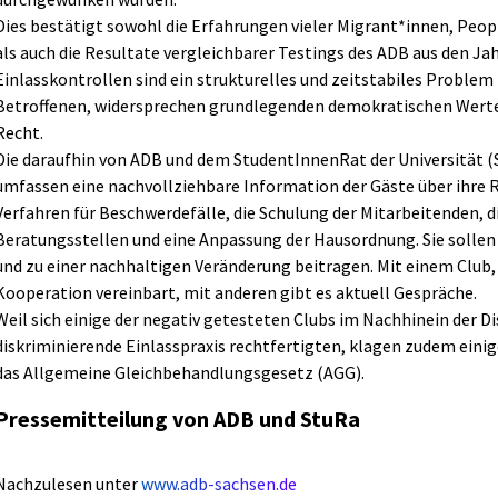
Dies bestätigt sowohl die Erfahrungen vieler Migrant*innen, Peop
als auch die Resultate vergleichbarer Testings des ADB aus den Ja
Einlasskontrollen sind ein strukturelles und zeitstabiles Problem i
Betroffenen, widersprechen grundlegenden demokratischen Wert
Recht.
Die daraufhin von ADB und dem StudentInnenRat der Universität (S
umfassen eine nachvollziehbare Information der Gäste über ihre R
Verfahren für Beschwerdefälle, die Schulung der Mitarbeitenden
Beratungsstellen und eine Anpassung der Hausordnung. Sie sollen 
und zu einer nachhaltigen Veränderung beitragen. Mit einem Club, 
Kooperation vereinbart, mit anderen gibt es aktuell Gespräche.
Weil sich einige der negativ getesteten Clubs im Nachhinein der D
diskriminierende Einlasspraxis rechtfertigten, klagen zudem ein
das Allgemeine Gleichbehandlungsgesetz (AGG).
Pressemitteilung von ADB und StuRa
Nachzulesen unter
www.adb-sachsen.de