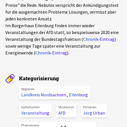
Preise" die Rede. Nebulös verspricht der Ankündigungstext
Aktuelles
für die ausgemachten Probleme Lösungen, vermisst aber
jeden konkreten Ansatz.
Alle Beiträge
Über uns
Im Bürgerhaus Eilenburg finden immer wieder
Veranstaltungen der AfD statt, so beispielsweise 2020 eine
Veranstaltungen
Veranstaltung der Bundestagsfraktion (
Chronik-Eintrag
)
Projektbeschreibung
Pressemitteilungen
sowie wenige Tage später eine Veranstaltung zur
Kontakt
Energiewende (
Chronik-Eintrag
).
Podcasts
Unterstützer_innen
Spenden
Kategorisierung
chronik.LE in der Presse
Regionen
Landkreis Nordsachsen
,
Eilenburg
Vorfallsarten
Strukturen
Personen
Veranstaltung
AfD
Jörg Urban
Phänomene