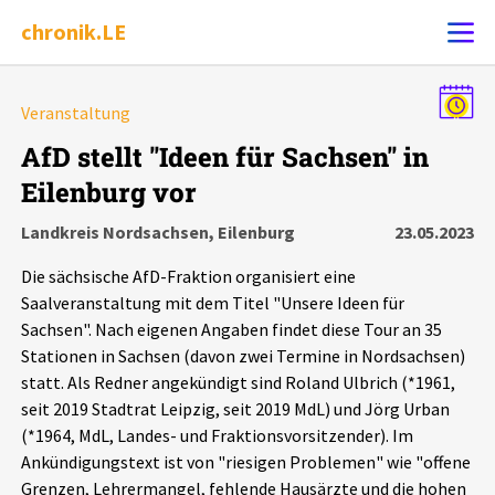
chronik.LE
Alle Ereignisse
Veranstaltung
Ereignis melden
7502
Ereignisse
AfD stellt "Ideen für Sachsen" in
Eilenburg vor
Chronik
Ereignisse
Statistik
Landkreis Nordsachsen, Eilenburg
23.05.2023
Exportieren
?
Filter Erklärungen
Dossiers
Die sächsische AfD-Fraktion organisiert eine
Saalveranstaltung mit dem Titel "Unsere Ideen für
Leipziger Zustände
Sachsen". Nach eigenen Angaben findet diese Tour an 35
Stationen in Sachsen (davon zwei Termine in Nordsachsen)
statt. Als Redner angekündigt sind Roland Ulbrich (*1961,
Schlaglichter
seit 2019 Stadtrat Leipzig, seit 2019 MdL) und Jörg Urban
(*1964, MdL, Landes- und Fraktionsvorsitzender). Im
Phänomene
Ankündigungstext ist von "riesigen Problemen" wie "offene
Grenzen, Lehrermangel, fehlende Hausärzte und die hohen