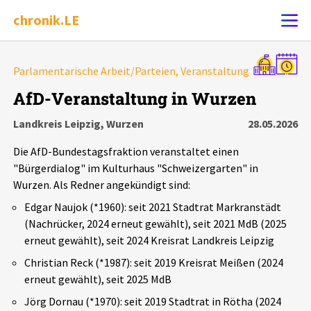
chronik.LE
Alle Ereignisse
Parlamentarische Arbeit/Parteien, Veranstaltung
Ereignis melden
7502
Ereignisse
AfD-Veranstaltung in Wurzen
Landkreis Leipzig, Wurzen
28.05.2026
Chronik
Ereignisse
Statistik
Die AfD-Bundestagsfraktion veranstaltet einen
Exportieren
?
Filter Erklärungen
Dossiers
"Bürgerdialog" im Kulturhaus "Schweizergarten" in
Wurzen. Als Redner angekündigt sind:
Leipziger Zustände
Edgar Naujok (*1960): seit 2021 Stadtrat Markranstädt
(Nachrücker, 2024 erneut gewählt), seit 2021 MdB (2025
erneut gewählt), seit 2024 Kreisrat Landkreis Leipzig
Schlaglichter
Christian Reck (*1987): seit 2019 Kreisrat Meißen (2024
erneut gewählt), seit 2025 MdB
Phänomene
Jörg Dornau (*1970): seit 2019 Stadtrat in Rötha (2024