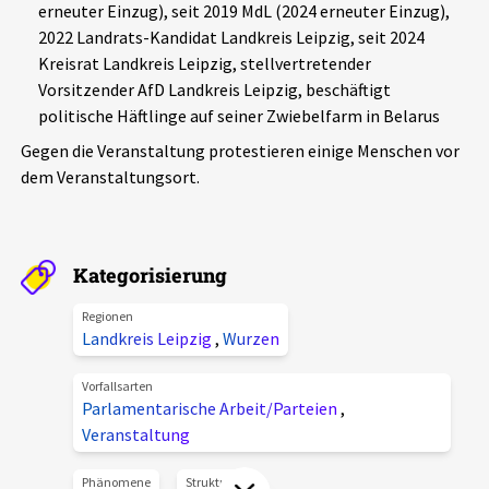
erneuter Einzug), seit 2019 MdL (2024 erneuter Einzug),
Aktuelles
2022 Landrats-Kandidat Landkreis Leipzig, seit 2024
Kreisrat Landkreis Leipzig, stellvertretender
Alle Beiträge
Vorsitzender AfD Landkreis Leipzig, beschäftigt
Über uns
politische Häftlinge auf seiner Zwiebelfarm in Belarus
Veranstaltungen
Gegen die Veranstaltung protestieren einige Menschen vor
Projektbeschreibung
Pressemitteilungen
dem Veranstaltungsort.
Kontakt
Podcasts
Unterstützer_innen
Kategorisierung
Spenden
Regionen
chronik.LE in der Presse
Landkreis Leipzig
,
Wurzen
Vorfallsarten
Parlamentarische Arbeit/Parteien
,
Veranstaltung
Phänomene
Strukturen