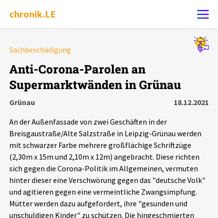
chronik.LE
Alle Ereignisse
Sachbeschädigung
Ereignis melden
7502
Ereignisse
Anti-Corona-Parolen an
Supermarktwänden in Grünau
Chronik
Ereignisse
Statistik
Grünau
18.12.2021
Exportieren
?
Filter Erklärungen
Dossiers
An der Außenfassade von zwei Geschäften in der
Breisgaustraße/Alte Salzstraße in Leipzig-Grünau werden
Leipziger Zustände
mit schwarzer Farbe mehrere großflächige Schriftzüge
(2,30m x 15m und 2,10m x 12m) angebracht. Diese richten
sich gegen die Corona-Politik im Allgemeinen, vermuten
Schlaglichter
hinter dieser eine Verschwörung gegen das "deutsche Volk"
und agitieren gegen eine vermeintliche Zwangsimpfung.
Phänomene
Mütter werden dazu aufgefordert, ihre "gesunden und
unschuldigen Kinder" zu schützen. Die hingeschmierten