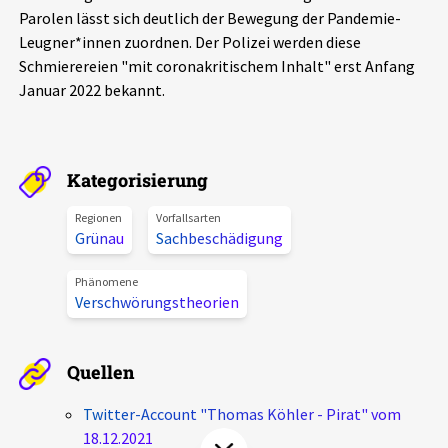
Parolen lässt sich deutlich der Bewegung der Pandemie-
Aktuelles
Leugner*innen zuordnen. Der Polizei werden diese
Schmierereien "mit coronakritischem Inhalt" erst Anfang
Alle Beiträge
Über uns
Januar 2022 bekannt.
Veranstaltungen
Projektbeschreibung
Pressemitteilungen
Kategorisierung
Kontakt
Podcasts
Unterstützer_innen
Regionen
Vorfallsarten
Grünau
Sachbeschädigung
Spenden
Phänomene
chronik.LE in der Presse
Verschwörungstheorien
Quellen
Twitter-Account "Thomas Köhler - Pirat" vom
18.12.2021