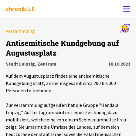
chronik.LE
Alle Ereignisse
Versammlung
Ereignis melden
7502
Ereignisse
Antisemitische Kundgebung auf
Augustusplatz
Chronik
Ereignisse
Statistik
Stadt Leipzig, Zentrum
18.10.2023
Exportieren
?
Filter Erklärungen
Dossiers
Auf dem Augustusplatz findet eine antisemitische
Kundgebung statt, an der insgesamt circa 200 bis 300
Leipziger Zustände
Personen teilnehmen.
Zur Versammlung aufgerufen hat die Gruppe "Handala
Schlaglichter
Leipzig". Auf Instagram wird mit einer Zeichnung dazu
mobilisiert, welche eine von einem Schleier umhüllte Frau
Phänomene
zeigt. Sie umarmt die Umrisse des Landes, auf dem sich
heutzutage der Staat Israel sowie die Palästinensischen