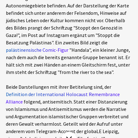
Autonomiegebiete befinden. Auf der Darstellung der Karte
Aktuelles
befindet sich unter anderem der Felsendom, Hinweise auf
jüdisches Leben oder Kultur kommen nicht vor. Oberhalb
Alle Beiträge
Über uns
des Bildes prangt der Schriftzug "Stoppt den Genozid in
Gaza!", im Post auf Instagram ergänzt um "Stoppt die
Veranstaltungen
Besatzung Palästinas". Ein zweites Bild zeigt die
Projektbeschreibung
Pressemitteilungen
palästinensische Comic-Figur
"Handala", ein kleiner Junge,
Kontakt
nach dem auch die bereits genannte Gruppe benannt ist. Er
Podcasts
hält sich mit zwei Händen an einem Gleitschirm fest, unter
Unterstützer_innen
ihm steht der Schriftzug "from the river to the sea".
Spenden
Beide Darstellungen mit ihrer Betitelung sind, der
chronik.LE in der Presse
Definition der International Holocaust Remembrance
Alliance
folgend, antisemitisch. Statt einer Distanzierung
von Islamismus und Antisemitismus werden die Narrative
und Argumentation islamistischer Gruppen verbreitet und
deren Gewalt verharmlost. Geteilt wird der Aufruf unter
anderem vom Telegram-Account der globaLE Leipzig,