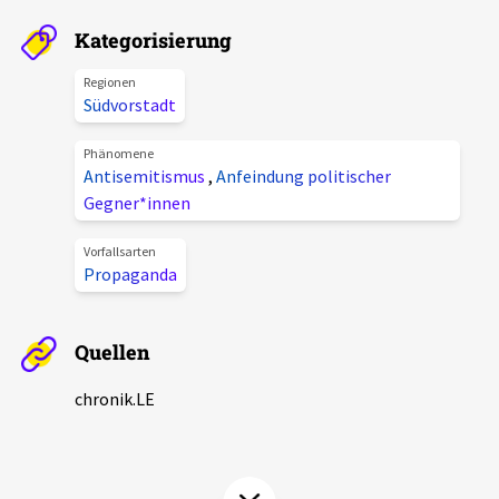
Aktuelles
Kategorisierung
Alle Beiträge
Regionen
Über uns
Südvorstadt
Veranstaltungen
Projektbeschreibung
Phänomene
Pressemitteilungen
Antisemitismus
,
Anfeindung politischer
Kontakt
Gegner*innen
Podcasts
Unterstützer_innen
Vorfallsarten
Propaganda
Spenden
chronik.LE in der Presse
Quellen
chronik.LE