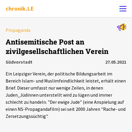
chronik.LE
Alle Ereignisse
Propaganda
Ereignis melden
7502
Ereignisse
Antisemitische Post an
zivilgesellschaftlichen Verein
Chronik
Ereignisse
Statistik
Südvorstadt
27.05.2021
Exportieren
?
Filter Erklärungen
Dossiers
Ein Leipziger Verein, der politische Bildungsarbeit im
Bereich Islam- und Muslimfeindlichkeit leistet, erhält einen
Leipziger Zustände
Brief. Dieser umfasst nur wenige Zeilen, in denen
Juden_Jüdinnen unterstellt wird zu lügen und immer
schlecht zu handeln. "Der ewige Jude" (eine Anspielung auf
Schlaglichter
einen NS-Propagandafilm) sei seit 2000 Jahren "Rache- und
Zersetzungssüchtig".
Phänomene