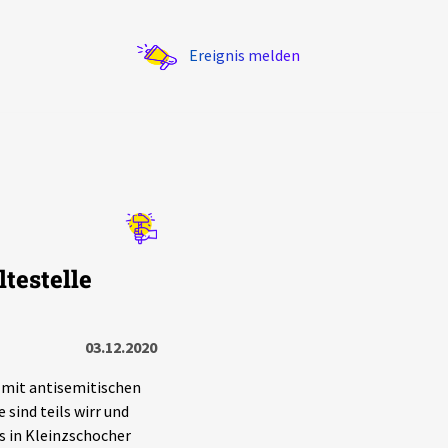
Ereignis melden
Statistik
testelle
Exportieren
?
Filter Erklärungen
03.12.2020
 mit antisemitischen
sind teils wirr und
 in Kleinzschocher