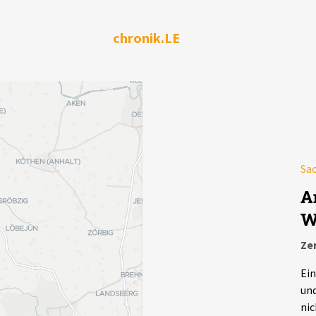
chronik.LE
Sa
A
W
Ze
Ein
und
nic