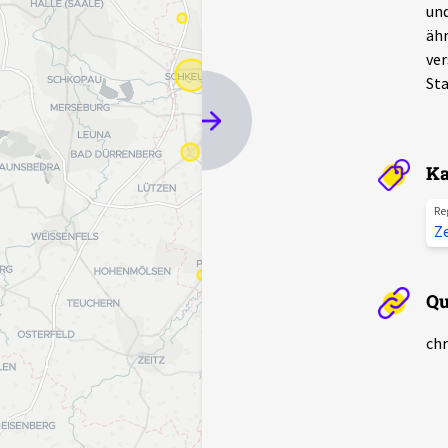
und
ähn
ver
Sta
Ka
Re
Z
Qu
chr