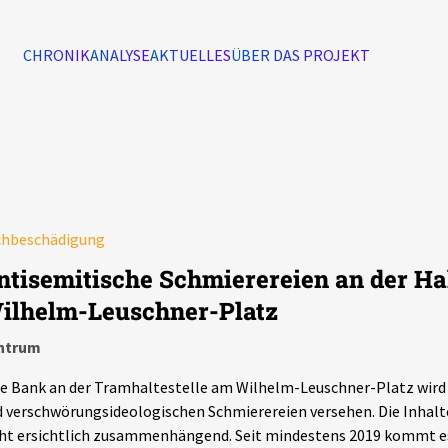
CHRONIK
ANALYSE
AKTUELLES
ÜBER DAS PROJEKT
Alle Ereignisse
7502
Ereignisse
chbeschädigung
Ereignisse
ntisemitische Schmierereien an der Hal
ilhelm-Leuschner-Platz
ntrum
e Bank an der Tramhaltestelle am Wilhelm-Leuschner-Platz wird
 verschwörungsideologischen Schmierereien versehen. Die Inhalte 
ht ersichtlich zusammenhängend. Seit mindestens 2019 kommt es