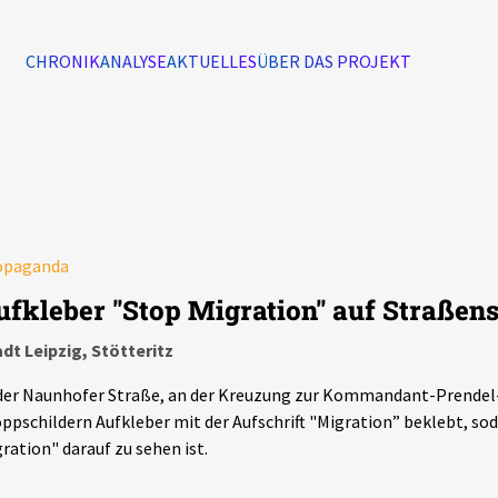
CHRONIK
ANALYSE
AKTUELLES
ÜBER DAS PROJEKT
Alle Ereignisse
7502
Ereignisse
opaganda
Ereignisse
ufkleber "Stop Migration" auf Straßens
dt Leipzig, Stötteritz
der Naunhofer Straße, an der Kreuzung zur Kommandant-Prendel-
ppschildern Aufkleber mit der Aufschrift "Migration” beklebt, so
ration" darauf zu sehen ist.