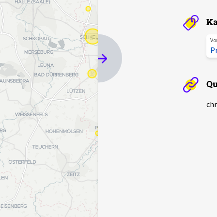
Ka
Vo
P
Qu
chr