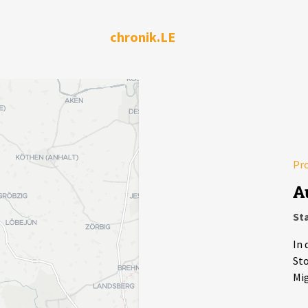
chronik.LE
Pr
A
Sta
In 
Sto
Mig