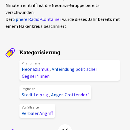
Minuten eintrifft ist die Neonazi-Gruppe bereits
Aktuelles
verschwunden.
Der
Sphere Radio-Container
wurde dieses Jahr bereits mit
Alle Beiträge
Über uns
einem Hakenkreuz beschmiert.
Veranstaltungen
Projektbeschreibung
Pressemitteilungen
Kategorisierung
Kontakt
Podcasts
Unterstützer_innen
Phänomene
Neonazismus
,
Anfeindung politischer
Spenden
Gegner*innen
chronik.LE in der Presse
Regionen
Stadt Leipzig
,
Anger-Crottendorf
Vorfallsarten
Verbaler Angriff