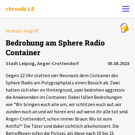
chronik.LE
Alle Ereignisse
Verbaler Angriff
Ereignis melden
7502
Ereignisse
Bedrohung am Sphere Radio
Container
Chronik
Ereignisse
Statistik
Stadt Leipzig, Anger-Crottendorf
05.08.2023
Exportieren
?
Filter Erklärungen
Dossiers
Gegen 22 Uhr statten vier Neonazis dem Container des
Sphere Radio am Polygraphplatz einen Besuch ab. Zwei
Leipziger Zustände
halten sich eher im Hintergrund, zwei bedrohen aggressiv
die Anwesenden im Container. Dabei fallen Bedrohungen
wie "Wir bringen euch alle um, wir schlitzen euch auf, wir
Schlaglichter
zünden euch an und wir hören erst auf wenn ihr alle tot seid.
Anger-Crottendorf, schon immer Braun. Wo ist eure
Phänomene
Antifa?“ Die Täter sind dabei sichtlich alkoholisiert. Die
Betroffenen rufen die Polizei, als diese nach 10 bis 15