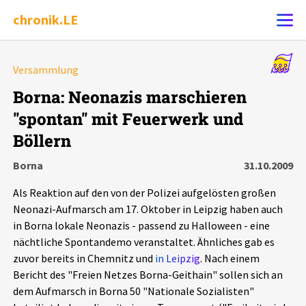
chronik.LE
Alle Ereignisse
Versammlung
Ereignis melden
7502
Ereignisse
Borna: Neonazis marschieren
"spontan" mit Feuerwerk und
Chronik
Ereignisse
Statistik
Böllern
Exportieren
?
Filter Erklärungen
Dossiers
Borna
31.10.2009
Als Reaktion auf den von der Polizei aufgelösten großen
Leipziger Zustände
Neonazi-Aufmarsch am 17. Oktober in Leipzig haben auch
in Borna lokale Neonazis - passend zu Halloween - eine
Schlaglichter
nächtliche Spontandemo veranstaltet. Ähnliches gab es
zuvor bereits in Chemnitz und
in Leipzig
. Nach einem
Bericht des "Freien Netzes Borna-Geithain" sollen sich an
Phänomene
dem Aufmarsch in Borna 50 "Nationale Sozialisten"