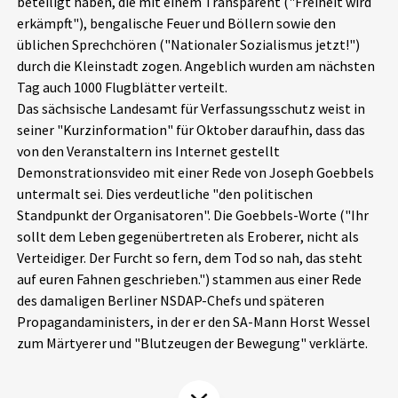
beteiligt haben, die mit einem Transparent ("Freiheit wird
Aktuelles
erkämpft"), bengalische Feuer und Böllern sowie den
üblichen Sprechchören ("Nationaler Sozialismus jetzt!")
durch die Kleinstadt zogen. Angeblich wurden am nächsten
Alle Beiträge
Über uns
Tag auch 1000 Flugblätter verteilt.
Veranstaltungen
Das sächsische Landesamt für Verfassungsschutz weist in
Projektbeschreibung
seiner "Kurzinformation" für Oktober daraufhin, dass das
Pressemitteilungen
von den Veranstaltern ins Internet gestellt
Kontakt
Demonstrationsvideo mit einer Rede von Joseph Goebbels
Podcasts
untermalt sei. Dies verdeutliche "den politischen
Unterstützer_innen
Standpunkt der Organisatoren". Die Goebbels-Worte ("Ihr
Spenden
sollt dem Leben gegenübertreten als Eroberer, nicht als
Verteidiger. Der Furcht so fern, dem Tod so nah, das steht
chronik.LE in der Presse
auf euren Fahnen geschrieben.") stammen aus einer Rede
des damaligen Berliner NSDAP-Chefs und späteren
Propagandaministers, in der er den SA-Mann Horst Wessel
zum Märtyerer und "Blutzeugen der Bewegung" verklärte.