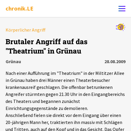
chronik.LE
Alle Ereignisse
Körperlicher Angriff
Ereignis melden
7502
Ereignisse
Brutaler Angriff auf das
"Theatrium" in Grünau
Chronik
Ereignisse
Statistik
Grünau
28.08.2009
Exportieren
?
Filter Erklärungen
Dossiers
Nach einer Aufführung im "Theatrium" in der Miltitzer Allee
in Grünau haben drei Männer einen Theaterbesucher
Leipziger Zustände
krankenausreif geschlagen. Die offenbar betrunkenen
Angreifer stürmten gegen 21.30 Uhr in den Eingangbereichs
des Theaters und begannen zunächst
Schlaglichter
Einrichtungsgegenstände zu demolieren.
Anschließend fielen sie direkt vor dem Eingang über einen
Phänomene
20-jährigen Mann her, traktierten ihn massiv mit Schlägen
und Tritten, auch auf den Kopf und in das Gesicht. Das Opfer