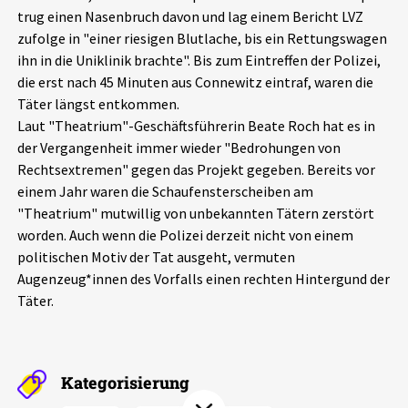
trug einen Nasenbruch davon und lag einem Bericht LVZ
Aktuelles
zufolge in "einer riesigen Blutlache, bis ein Rettungswagen
ihn in die Uniklinik brachte". Bis zum Eintreffen der Polizei,
Alle Beiträge
Über uns
die erst nach 45 Minuten aus Connewitz eintraf, waren die
Täter längst entkommen.
Veranstaltungen
Laut "Theatrium"-Geschäftsführerin Beate Roch hat es in
Projektbeschreibung
Pressemitteilungen
der Vergangenheit immer wieder "Bedrohungen von
Kontakt
Rechtsextremen" gegen das Projekt gegeben. Bereits vor
Podcasts
einem Jahr waren die Schaufensterscheiben am
Unterstützer_innen
"Theatrium" mutwillig von unbekannten Tätern zerstört
worden. Auch wenn die Polizei derzeit nicht von einem
Spenden
politischen Motiv der Tat ausgeht, vermuten
chronik.LE in der Presse
Augenzeug*innen des Vorfalls einen rechten Hintergund der
Täter.
Kategorisierung