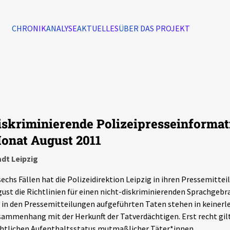
CHRONIK
ANALYSE
AKTUELLES
ÜBER DAS PROJEKT
Alle Ereignisse
7502
Ereignisse
iskriminierende Polizeipresseinformat
Ereignisse
onat August 2011
dt Leipzig
sechs Fällen hat die Polizeidirektion Leipzig in ihren Pressemitt
ust die Richtlinien für einen nicht-diskriminierenden Sprachgebr
 in den Pressemitteilungen aufgeführten Taten stehen in keiner
ammenhang mit der Herkunft der Tatverdächtigen. Erst recht gilt 
htlichen Aufenthaltsstatus mutmaßlicher Täter*innen.