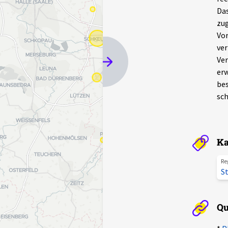
Das
zug
Vor
ver
Ver
erw
bes
sch
Ka
Re
St
Qu