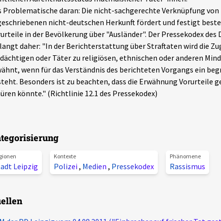
 Problematische daran: Die nicht-sachgerechte Verknüpfung von 
eschriebenen nicht-deutschen Herkunft fördert und festigt beste
urteile in der Bevölkerung über "Ausländer". Der Pressekodex des
langt daher: "In der Berichterstattung über Straftaten wird die Zu
dächtigen oder Täter zu religiösen, ethnischen oder anderen Min
ähnt, wenn für das Verständnis des berichteten Vorgangs ein be
teht. Besonders ist zu beachten, dass die Erwähnung Vorurteile 
üren könnte." (Richtlinie 12.1 des Pressekodex)
tegorisierung
gionen
Kontexte
Phänomene
adt Leipzig
Polizei
,
Medien
,
Pressekodex
Rassismus
ellen