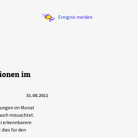
Ereignis melden
ionen im
Statistik
Exportieren
?
Filter Erklärungen
31.08.2011
eilungen im Monat
auch missachtet.
lei erkennbarem
dies für den