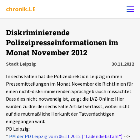
chronik.LE
Alle Ereignisse
Diskriminierende
Ereignis melden
7502
Ereignisse
Polizeipresseinformationen im
Monat November 2012
Chronik
Ereignisse
Statistik
Stadt Leipzig
30.11.2012
Exportieren
?
Filter Erklärungen
Dossiers
In sechs Fällen hat die Polizeidirektion Leipzig in ihren
Pressemitteilungen im Monat November die Richtlinien für
einen nicht-diskriminierenden Sprachgebrauch missachtet.
Leipziger Zustände
Dass dies nicht notwendig ist, zeigt die LVZ-Online: Hier
wurden zu drei der sechs Fälle Artikel verfasst, wobei nicht
Schlaglichter
auf die mutmaßliche Herkunft der Tatverdächtigen
eingegangen wird:
Phänomene
PD Leipzig:
*
PM der PD Leipzig vom 06.11.2012 ("Ladendiebstahl")
-->