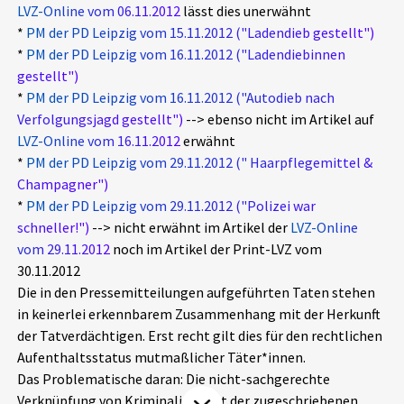
LVZ-Online vom 06.11.2012
lässt dies unerwähnt
Aktuelles
*
PM der PD Leipzig vom 15.11.2012 ("Ladendieb gestellt")
*
PM der PD Leipzig vom 16.11.2012 ("Ladendiebinnen
Alle Beiträge
gestellt")
Über uns
*
PM der PD Leipzig vom 16.11.2012 ("Autodieb nach
Veranstaltungen
Verfolgungsjagd gestellt")
--> ebenso nicht im Artikel auf
Projektbeschreibung
Pressemitteilungen
LVZ-Online vom 16.11.2012
erwähnt
Kontakt
*
PM der PD Leipzig vom 29.11.2012 (" Haarpflegemittel &
Podcasts
Champagner")
Unterstützer_innen
*
PM der PD Leipzig vom 29.11.2012 ("Polizei war
schneller!")
--> nicht erwähnt im Artikel der
LVZ-Online
Spenden
vom 29.11.2012
noch im Artikel der Print-LVZ vom
chronik.LE in der Presse
30.11.2012
Die in den Pressemitteilungen aufgeführten Taten stehen
in keinerlei erkennbarem Zusammenhang mit der Herkunft
der Tatverdächtigen. Erst recht gilt dies für den rechtlichen
Aufenthaltsstatus mutmaßlicher Täter*innen.
Das Problematische daran: Die nicht-sachgerechte
Verknüpfung von Kriminalität mit der zugeschriebenen