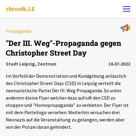
chronik.LE
Alle Ereignisse
Propaganda
Ereignis melden
7502
Ereignisse
"Der III. Weg"-Propaganda gegen
Christopher Street Day
Chronik
Ereignisse
Statistik
Stadt Leipzig, Zentrum
16.07.2022
Exportieren
?
Filter Erklärungen
Dossiers
Im Vorfeld der Demonstration und Kundgebung anlässlich
des Christopher Street Days (CSD) in Leipzig verteilt die
Leipziger Zustände
neonazistische Partei Der III. Weg Propaganda. So unter
anderem kleine Flyer welcher dazu aufruft den CSD zu
stoppen und "Homopropaganda" zu verbieten. Der Flyer ist
Schlaglichter
mit dem Parteilogo versehen. Weiterhin versuchen drei
Neonazis auf die Veranstaltung zu gelangen, werden aber
Phänomene
von der Polizei daran gehindert.