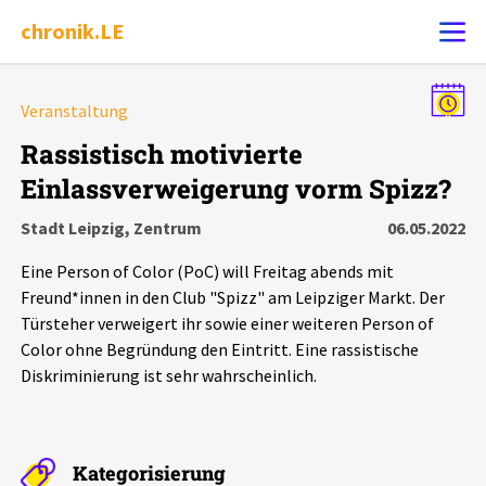
chronik.LE
Alle Ereignisse
Veranstaltung
Ereignis melden
7502
Ereignisse
Rassistisch motivierte
Einlassverweigerung vorm Spizz?
Chronik
Ereignisse
Statistik
Stadt Leipzig, Zentrum
06.05.2022
Exportieren
?
Filter Erklärungen
Dossiers
Eine Person of Color (PoC) will Freitag abends mit
Freund*innen in den Club "Spizz" am Leipziger Markt. Der
Leipziger Zustände
Türsteher verweigert ihr sowie einer weiteren Person of
Color ohne Begründung den Eintritt. Eine rassistische
Diskriminierung ist sehr wahrscheinlich.
Schlaglichter
Phänomene
Kategorisierung