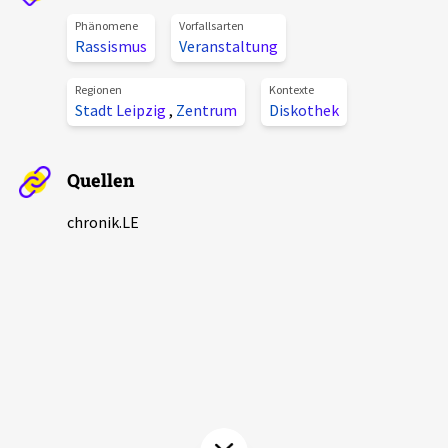
Aktuelles
Phänomene
Vorfallsarten
Rassismus
Veranstaltung
Alle Beiträge
Über uns
Regionen
Kontexte
Stadt Leipzig
,
Zentrum
Diskothek
Veranstaltungen
Projektbeschreibung
Pressemitteilungen
Quellen
Kontakt
Podcasts
Unterstützer_innen
chronik.LE
Spenden
chronik.LE in der Presse