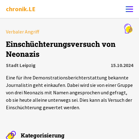
chronik.LE
Alle Ereignisse
Verbaler Angriff
Ereignis melden
7502
Ereignisse
Einschüchterungsversuch von
Neonazis
Chronik
Ereignisse
Statistik
Stadt Leipzig
15.10.2024
Exportieren
?
Filter Erklärungen
Dossiers
Eine für ihre Demonstrationsberichterstattung bekannte
Journalistin geht einkaufen. Dabei wird sie von einer Gruppe
Leipziger Zustände
von drei Neonazis mit Namen angesprochen und gefragt,
ob sie heute alleine unterwegs sei. Dies kann als Versuch der
Einschüchterung gewertet werden.
Schlaglichter
Phänomene
Kategorisierung