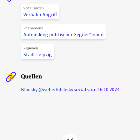
Aktuelles
Vorfallsarten
Verbaler Angriff
Alle Beiträge
Über uns
Phänomene
Anfeindung politischer Gegner*innen
Veranstaltungen
Projektbeschreibung
Pressemitteilungen
Regionen
Stadt Leipzig
Kontakt
Podcasts
Unterstützer_innen
Quellen
Spenden
Bluesky @weberkili.bsky.social‬ vom 16.10.2024
chronik.LE in der Presse