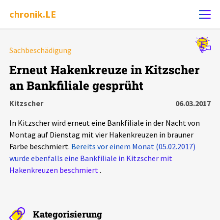
chronik.LE
Alle Ereignisse
Sachbeschädigung
Ereignis melden
7502
Ereignisse
Erneut Hakenkreuze in Kitzscher
an Bankfiliale gesprüht
Chronik
Ereignisse
Statistik
Kitzscher
06.03.2017
Exportieren
?
Filter Erklärungen
Dossiers
In Kitzscher wird erneut eine Bankfiliale in der Nacht von
Montag auf Dienstag mit vier Hakenkreuzen in brauner
Leipziger Zustände
Farbe beschmiert.
Bereits vor einem Monat (05.02.2017)
wurde ebenfalls eine Bankfiliale in Kitzscher mit
Hakenkreuzen beschmiert
.
Schlaglichter
Phänomene
Kategorisierung