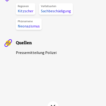
Aktuelles
Regionen
Vorfallsarten
Kitzscher
Sachbeschädigung
Alle Beiträge
Über uns
Phänomene
Neonazismus
Veranstaltungen
Projektbeschreibung
Pressemitteilungen
Quellen
Kontakt
Podcasts
Unterstützer_innen
Pressemitteilung Polizei
Spenden
chronik.LE in der Presse