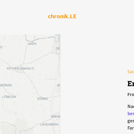
chronik.LE
Sa
E
Fr
Na
ber
ges
Far