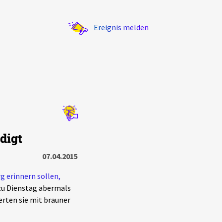
Ereignis melden
Statistik
digt
Exportieren
?
Filter Erklärungen
07.04.2015
g erinnern sollen,
 zu Dienstag abermals
rten sie mit brauner