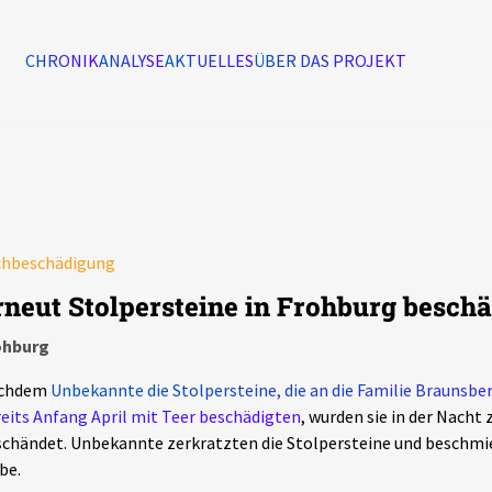
CHRONIK
ANALYSE
AKTUELLES
ÜBER DAS PROJEKT
Alle Ereignisse
7502
Ereignisse
chbeschädigung
Ereignisse
rneut Stolpersteine in Frohburg beschä
ohburg
chdem
Unbekannte die Stolpersteine, die an die Familie Braunsber
eits Anfang April mit Teer beschädigten
, wurden sie in der Nacht
chändet. Unbekannte zerkratzten die Stolpersteine und beschmie
be.