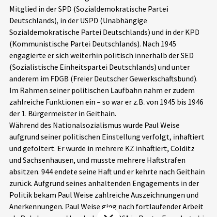
Mitglied in der SPD (Sozialdemokratische Partei
Aktuelles
Deutschlands), in der USPD (Unabhängige
Sozialdemokratische Partei Deutschlands) und in der KPD
Alle Beiträge
Über uns
(Kommunistische Partei Deutschlands). Nach 1945
engagierte er sich weiterhin politisch innerhalb der SED
Veranstaltungen
(Sozialistische Einheitspartei Deutschlands) und unter
Projektbeschreibung
Pressemitteilungen
anderem im FDGB (Freier Deutscher Gewerkschaftsbund).
Kontakt
Im Rahmen seiner politischen Laufbahn nahm er zudem
Podcasts
zahlreiche Funktionen ein – so war er z.B. von 1945 bis 1946
Unterstützer_innen
der 1. Bürgermeister in Geithain.
Während des Nationalsozialismus wurde Paul Weise
Spenden
aufgrund seiner politischen Einstellung verfolgt, inhaftiert
chronik.LE in der Presse
und gefoltert. Er wurde in mehrere KZ inhaftiert, Colditz
und Sachsenhausen, und musste mehrere Haftstrafen
absitzen. 944 endete seine Haft und er kehrte nach Geithain
zurück. Aufgrund seines anhaltenden Engagements in der
Politik bekam Paul Weise zahlreiche Auszeichnungen und
Anerkennungen. Paul Weise ging nach fortlaufender Arbeit