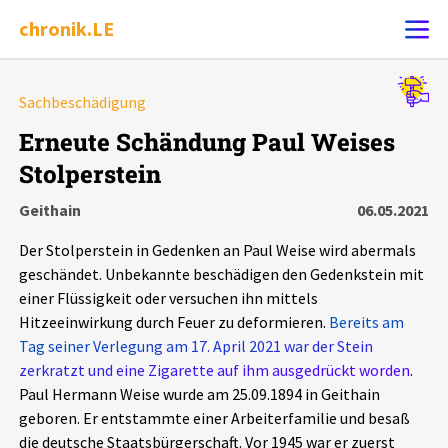
chronik.LE
Alle Ereignisse
Sachbeschädigung
Ereignis melden
7502
Ereignisse
Erneute Schändung Paul Weises
Stolperstein
Chronik
Ereignisse
Statistik
Geithain
06.05.2021
Exportieren
?
Filter Erklärungen
Dossiers
Der Stolperstein in Gedenken an Paul Weise wird abermals
geschändet. Unbekannte beschädigen den Gedenkstein mit
Leipziger Zustände
einer Flüssigkeit oder versuchen ihn mittels
Hitzeeinwirkung durch Feuer zu deformieren.
Bereits am
Tag seiner Verlegung am 17. April 2021 war der Stein
Schlaglichter
zerkratzt und eine Zigarette auf ihm ausgedrückt worden
.
Paul Hermann Weise wurde am 25.09.1894 in Geithain
Phänomene
geboren. Er entstammte einer Arbeiterfamilie und besaß
die deutsche Staatsbürgerschaft. Vor 1945 war er zuerst