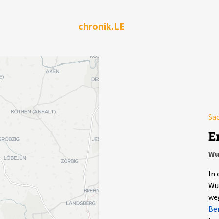
chronik.LE
Sa
E
Wu
In 
Wur
we
Ber