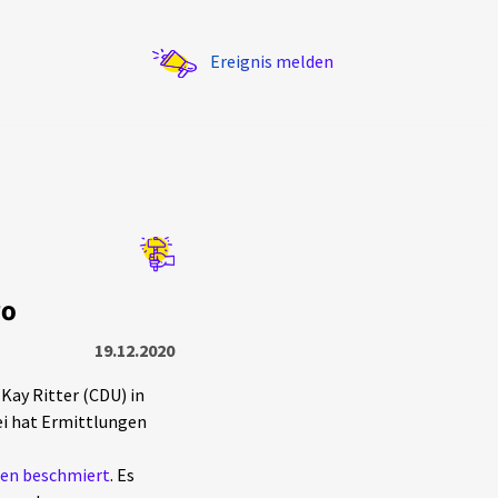
Ereignis melden
Statistik
ro
Exportieren
?
Filter Erklärungen
19.12.2020
Kay Ritter (CDU) in
ei hat Ermittlungen
len beschmiert
. Es