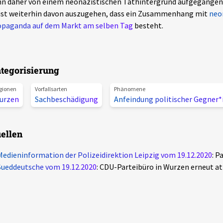
n daher von einem neonazistischen Tathintergrund aufgegangen
ist weiterhin davon auszugehen, dass ein Zusammenhang mit
neo
opaganda auf dem Markt am selben Tag
besteht.
tegorisierung
gionen
Vorfallsarten
Phänomene
urzen
Sachbeschädigung
Anfeindung politischer Gegner
ellen
Medieninformation der Polizeidirektion Leipzig vom 19.12.2020
: P
Sueddeutsche vom 19.12.2020
: CDU-Parteibüro in Wurzen erneut at