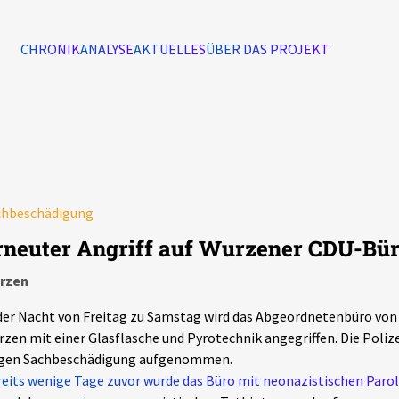
CHRONIK
ANALYSE
AKTUELLES
ÜBER DAS PROJEKT
Alle Ereignisse
7502
Ereignisse
chbeschädigung
Ereignisse
rneuter Angriff auf Wurzener CDU-Bü
rzen
der Nacht von Freitag zu Samstag wird das Abgeordnetenbüro von 
zen mit einer Glasflasche und Pyrotechnik angegriffen. Die Poliz
gen Sachbeschädigung aufgenommen.
eits wenige Tage zuvor wurde das Büro mit neonazistischen Paro