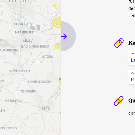
für
der
tei
Ka
Re
L
Pe
P
Qu
chr