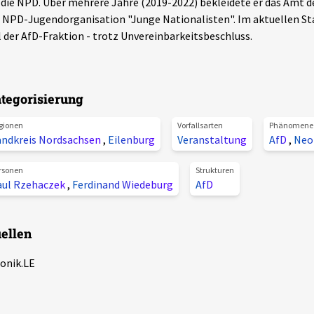
 die NPD. Über mehrere Jahre (2019-2022) bekleidete er das Amt 
 NPD-Jugendorganisation "Junge Nationalisten". Im aktuellen St
l der AfD-Fraktion - trotz Unvereinbarkeitsbeschluss.
tegorisierung
gionen
Vorfallsarten
Phänomene
andkreis Nordsachsen
,
Eilenburg
Veranstaltung
AfD
,
Neo
rsonen
Strukturen
aul Rzehaczek
,
Ferdinand Wiedeburg
AfD
ellen
onik.LE