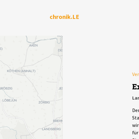
chronik.LE
Ve
E
La
Der
Sta
wir
für