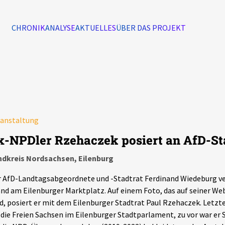
CHRONIK
ANALYSE
AKTUELLES
ÜBER DAS PROJEKT
Alle Ereignisse
7502
Ereignisse
ranstaltung
Ereignisse
x-NPDler Rzehaczek posiert an AfD-S
ndkreis Nordsachsen, Eilenburg
 AfD-Landtagsabgeordnete und -Stadtrat Ferdinand Wiedeburg ve
nd am Eilenburger Marktplatz. Auf einem Foto, das auf seiner Web
d, posiert er mit dem Eilenburger Stadtrat Paul Rzehaczek. Letzte
 die Freien Sachsen im Eilenburger Stadtparlament, zu vor war er 