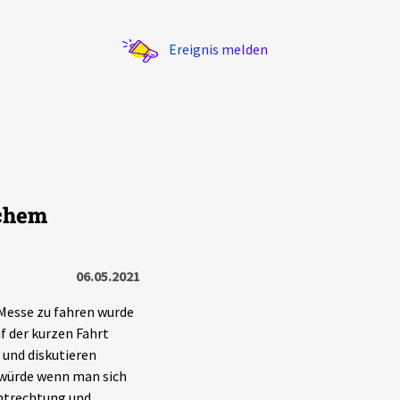
Ereignis melden
schem
Statistik
Exportieren
?
Filter Erklärungen
06.05.2021
Messe zu fahren wurde
uf der kurzen Fahrt
 und diskutieren
 würde wenn man sich
Entrechtung und