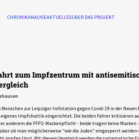
CHRONIK
ANALYSE
AKTUELLES
ÜBER DAS PROJEKT
Alle Ereignisse
7502
Ereignisse
ahrt zum Impfzentrum mit antisemiti
Ereignisse
ergleich
ehausen
Menschen zur Leipziger Imfstation gegen Covid-19 in der Neuen 
 eigenes Impfshuttle eingerichtet. Die beiden Fahrer kritisieren a
er anderem die FFP2-Maskenpflicht - beide tragen keine Masken -
über ob man möglicherweise "wie die Juden" eingesperrt werden
ht impfen lässt. Mit diesem Vergleich werden die systematische 