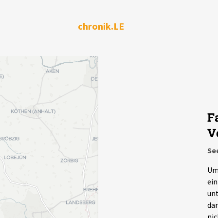
chronik.LE
F
V
Se
Um 
ein
unt
dar
nic