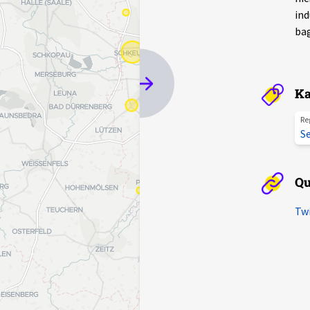
ind
bag
Ka
Re
S
Qu
Twi