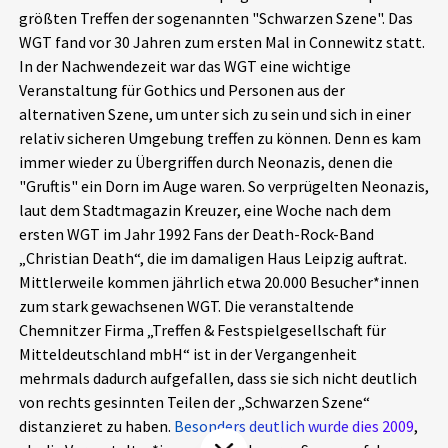
größten Treffen der sogenannten "Schwarzen Szene". Das
Aktuelles
WGT fand vor 30 Jahren zum ersten Mal in Connewitz statt.
In der Nachwendezeit war das WGT eine wichtige
Alle Beiträge
Über uns
Veranstaltung für Gothics und Personen aus der
alternativen Szene, um unter sich zu sein und sich in einer
Veranstaltungen
relativ sicheren Umgebung treffen zu können. Denn es kam
Projektbeschreibung
Pressemitteilungen
immer wieder zu Übergriffen durch Neonazis, denen die
Kontakt
"Gruftis" ein Dorn im Auge waren. So verprügelten Neonazis,
Podcasts
laut dem Stadtmagazin Kreuzer, eine Woche nach dem
Unterstützer_innen
ersten WGT im Jahr 1992 Fans der Death-Rock-Band
„Christian Death“, die im damaligen Haus Leipzig auftrat.
Spenden
Mittlerweile kommen jährlich etwa 20.000 Besucher*innen
chronik.LE in der Presse
zum stark gewachsenen WGT. Die veranstaltende
Chemnitzer Firma „Treffen & Festspielgesellschaft für
Mitteldeutschland mbH“ ist in der Vergangenheit
mehrmals dadurch aufgefallen, dass sie sich nicht deutlich
von rechts gesinnten Teilen der „Schwarzen Szene“
distanzieret zu haben.
Besonders deutlich wurde dies 2009
,