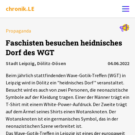
chronik.LE
Alle Ereignisse
Propaganda
Ereignis melden
7502
Ereignisse
Faschisten besuchen heidnisches
Dorf des WGT
Chronik
Ereignisse
Statistik
Stadt Leipzig, Dölitz-Dösen
04.06.2022
Exportieren
?
Filter Erklärungen
Dossiers
Beim jährlich stattfindenden Wave-Gotik-Treffen (WGT) in
Leipzig wird in Dölitz ein "heidnisches Dorf" veranstaltet.
Leipziger Zustände
Besucht wird es auch von zwei Personen, die neonazistische
Symbole auf der Kleidung tragen. Einer der Männer trägt ein
T-Shirt mit einem White-Power-Aufdruck. Der Zweite trägt
Schlaglichter
auf dem Ärmel seines Shirts einen Wotansknoten. Der
Wotansknoten ist ein germanisches Symbol, das in der
Phänomene
neonazistischen Szene verbreitet ist.
Das Wave-Gotik-Treffen in Leipzig ist eines der europaweit