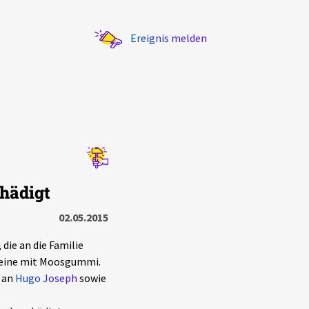
Ereignis melden
Statistik
chädigt
Exportieren
?
Filter Erklärungen
02.05.2015
die an die Familie
steine mit Moosgummi.
n an
Hugo Joseph
sowie