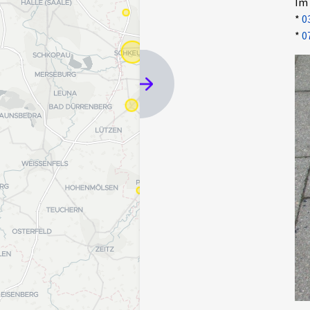
Im 
*
0
*
0