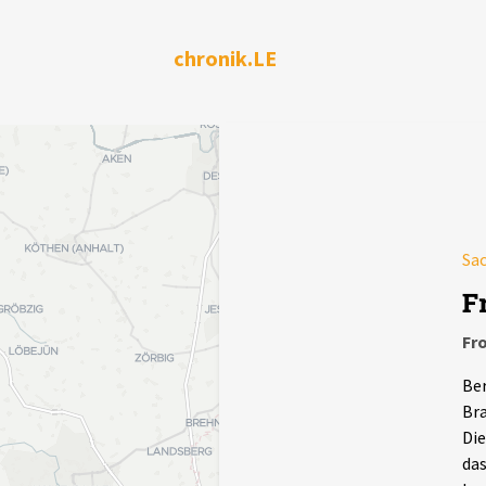
chronik.LE
Sa
F
Fr
Ber
Bra
Die
da