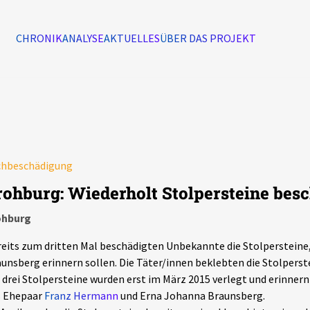
CHRONIK
ANALYSE
AKTUELLES
ÜBER DAS PROJEKT
Alle Ereignisse
7502
Ereignisse
chbeschädigung
Ereignisse
rohburg: Wiederholt Stolpersteine bes
ohburg
eits zum dritten Mal beschädigten Unbekannte die Stolpersteine, 
unsberg erinnern sollen. Die Täter/innen beklebten die Stolper
 drei Stolpersteine wurden erst im März 2015 verlegt und erinner
s Ehepaar
Franz Hermann
und Erna Johanna Braunsberg.