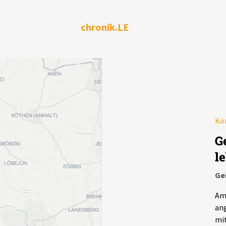
chronik.LE
Kör
G
l
Ge
Am 
ang
mit