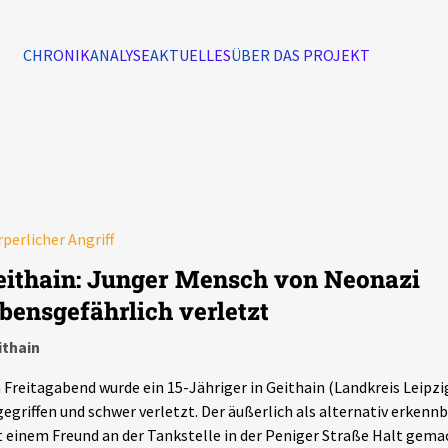
CHRONIK
ANALYSE
AKTUELLES
ÜBER DAS PROJEKT
Alle Ereignisse
7502
Ereignisse
perlicher Angriff
Ereignisse
eithain: Junger Mensch von Neonazi
ebensgefährlich verletzt
ithain
Freitagabend wurde ein 15-Jähriger in Geithain (Landkreis Leipzi
egriffen und schwer verletzt. Der äußerlich als alternativ erkenn
 einem Freund an der Tankstelle in der Peniger Straße Halt gema