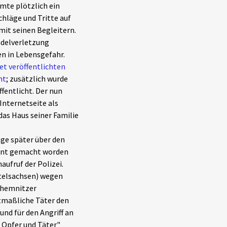
mte plötzlich ein
hläge und Tritte auf
mit seinen Begleitern.
ädelverletzung
n in Lebensgefahr.
et veröffentlichten
ht
; zusätzlich wurde
fentlicht. Der nun
Internetseite als
das Haus seiner Familie
age später über den
annt gemacht worden
aufruf der Polizei.
ttelsachsen) wegen
Chemnitzer
utmaßliche Täter den
nd für den Angriff an
n Opfer und Täter"