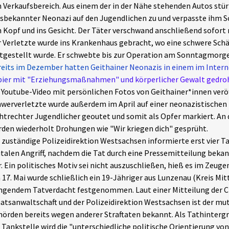
 Verkaufsbereich. Aus einem der in der Nähe stehenden Autos stür
sbekannter Neonazi auf den Jugendlichen zu und verpasste ihm Sc
 Kopf und ins Gesicht. Der Täter verschwand anschließend sofort 
 Verletzte wurde ins Krankenhaus gebracht, wo eine schwere Sch
tgestellt wurde. Er schwebte bis zur Operation am Sonntagmorge
eits im Dezember hatten Geithainer Neonazis in einem im Intern
pier mit "Erziehungsmaßnahmen" und körperlicher Gewalt gedro
 Youtube-Video mit persönlichen Fotos von Geithainer*innen veröf
werverletzte wurde außerdem im April auf einer neonazistischen 
htrechter Jugendlicher geoutet und somit als Opfer markiert. An 
den wiederholt Drohungen wie "Wir kriegen dich" gesprüht.
 zuständige Polizeidirektion Westsachsen informierte erst vier T
talen Angriff, nachdem die Tat durch eine Pressemitteilung bek
. Ein politisches Motiv sei nicht auszuschließen, hieß es im Zeugen
17. Mai wurde schließlich ein 19-Jähriger aus Lunzenau (Kreis Mi
ngendem Tatverdacht festgenommen. Laut einer Mitteilung der 
atsanwaltschaft und der Polizeidirektion Westsachsen ist der m
örden bereits wegen anderer Straftaten bekannt. Als Tathintergru
 Tankstelle wird die "unterschiedliche politische Orientierung vo