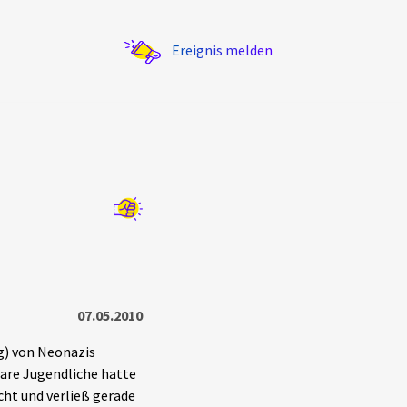
Ereignis melden
Statistik
Exportieren
?
Filter Erklärungen
07.05.2010
g) von Neonazis
bare Jugendliche hatte
cht und verließ gerade