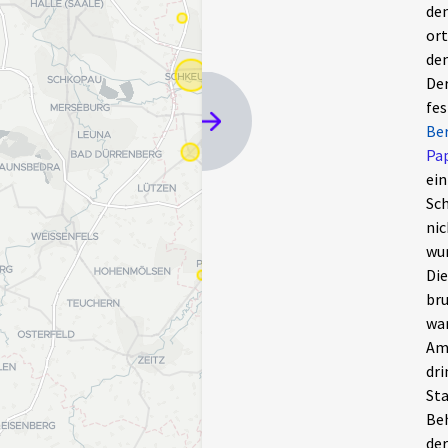
den
ort
den
Der
fes
Ber
Pa
ein
Sch
nic
wur
Die
bru
war
Am 
dri
Sta
Beh
der