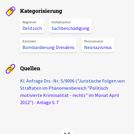
Aktuelles
Kategorisierung
Alle Beiträge
Regionen
Vorfallsarten
Über uns
Delitzsch
Sachbeschädigung
Veranstaltungen
Projektbeschreibung
Kontexte
Phänomene
Pressemitteilungen
Bombardierung Dresdens
Neonazismus
Kontakt
Podcasts
Unterstützer_innen
Quellen
Spenden
Kl. Anfrage Drs.-Nr.: 5/9006 ("Juristische Folgen von
Straftaten im Phänomenbereich "Politisch
chronik.LE in der Presse
motivierte Kriminalität - rechts" im Monat April
2012") - Anlage S. 7