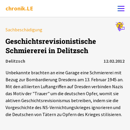
chronik.LE
Alle Ereignisse
Sachbeschädigung
Ereignis melden
7502
Ereignisse
Geschichtsrevisionistische
Schmiererei in Delitzsch
Chronik
Ereignisse
Statistik
Delitzsch
12.02.2012
Exportieren
?
Filter Erklärungen
Dossiers
Unbekannte brachten an eine Garage eine Schmiererei mit
Bezug zur Bombardierung Dresdens am 13. Februar 1945 an.
Leipziger Zustände
Mit den alliierten Luftangriffen auf Dresden verbinden Nazis
das Motiv der "Trauer" um die deutschen Opfer, womit sie
aktiven Geschichtsrevisionismus betreiben, indem sie die
Schlaglichter
Vorgeschichte des NS-Vernichtungskrieges ignorieren und
die Deutschen von Tätern zu Opfern des Krieges stilisieren.
Phänomene