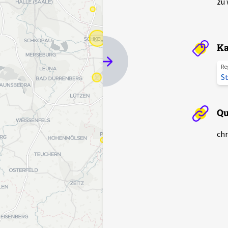
zu 
Ka
Re
S
Qu
chr