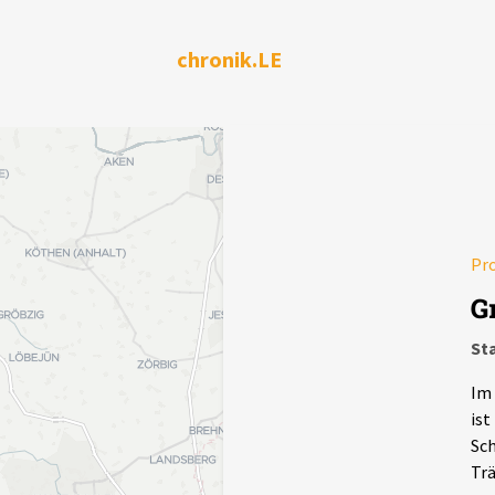
chronik.LE
Pr
G
Sta
Im 
ist
Sch
Trä