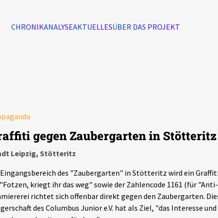
CHRONIK
ANALYSE
AKTUELLES
ÜBER DAS PROJEKT
Alle Ereignisse
7502
Ereignisse
opaganda
Ereignisse
raffiti gegen Zaubergarten in Stötteritz
dt Leipzig, Stötteritz
Eingangsbereich des "Zaubergarten" in Stötteritz wird ein Graffit
 "Fotzen, kriegt ihr das weg" sowie der Zahlencode 1161 (für "Anti-
miererei richtet sich offenbar direkt gegen den Zaubergarten. Di
gerschaft des Columbus Junior e.V. hat als Ziel, "das Interesse und 