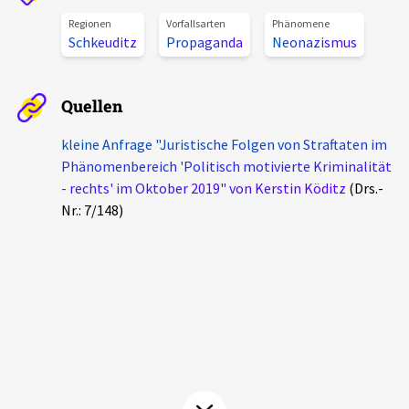
Aktuelles
Regionen
Vorfallsarten
Phänomene
Schkeuditz
Propaganda
Neonazismus
Alle Beiträge
Über uns
Veranstaltungen
Quellen
Projektbeschreibung
Pressemitteilungen
kleine Anfrage "Juristische Folgen von Straftaten im
Kontakt
Phänomenbereich 'Politisch motivierte Kriminalität
Podcasts
- rechts' im Oktober 2019" von Kerstin Köditz
(Drs.-
Unterstützer_innen
Nr.: 7/148)
Spenden
chronik.LE in der Presse