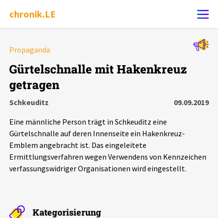
chronik.LE
Alle Ereignisse
Propaganda
Ereignis melden
7502
Ereignisse
Gürtelschnalle mit Hakenkreuz
getragen
Chronik
Ereignisse
Statistik
Schkeuditz
09.09.2019
Exportieren
?
Filter Erklärungen
Dossiers
Eine männliche Person trägt in Schkeuditz eine
Gürtelschnalle auf deren Innenseite ein Hakenkreuz-
Leipziger Zustände
Emblem angebracht ist. Das eingeleitete
Ermittlungsverfahren wegen Verwendens von Kennzeichen
verfassungswidriger Organisationen wird eingestellt.
Schlaglichter
Phänomene
Kategorisierung