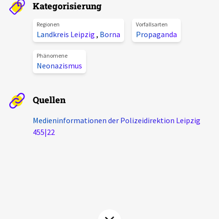
Kategorisierung
Aktuelles
Regionen
Vorfallsarten
Landkreis Leipzig
,
Borna
Propaganda
Alle Beiträge
Über uns
Veranstaltungen
Phänomene
Neonazismus
Projektbeschreibung
Pressemitteilungen
Kontakt
Podcasts
Quellen
Unterstützer_innen
Medieninformationen der Polizeidirektion Leipzig
Spenden
455|22
chronik.LE in der Presse