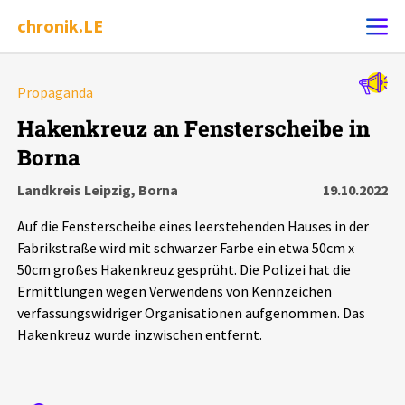
chronik.LE
Alle Ereignisse
Propaganda
Ereignis melden
7502
Ereignisse
Hakenkreuz an Fensterscheibe in
Borna
Chronik
Ereignisse
Statistik
Landkreis Leipzig, Borna
19.10.2022
Exportieren
?
Filter Erklärungen
Dossiers
Auf die Fensterscheibe eines leerstehenden Hauses in der
Fabrikstraße wird mit schwarzer Farbe ein etwa 50cm x
Leipziger Zustände
50cm großes Hakenkreuz gesprüht. Die Polizei hat die
Ermittlungen wegen Verwendens von Kennzeichen
verfassungswidriger Organisationen aufgenommen. Das
Schlaglichter
Hakenkreuz wurde inzwischen entfernt.
Phänomene