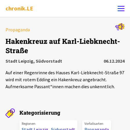
chronik.LE
Alle Ereignisse
Propaganda
Ereignis melden
7502
Ereignisse
Hakenkreuz auf Karl-Liebknecht-
Straße
Chronik
Ereignisse
Statistik
Stadt Leipzig, Südvorstadt
06.12.2024
Exportieren
?
Filter Erklärungen
Dossiers
Auf einer Regenrinne des Hauses Karl-Liebknecht-Straße 97
wird mit rotem Edding ein Hakenkreuz angebracht.
Leipziger Zustände
Aufmerksame Passant*innen machen dies unkenntlich.
Schlaglichter
Kategorisierung
Phänomene
Regionen
Vorfallsarten
Stadt Leipzig
,
Südvorstadt
Propaganda