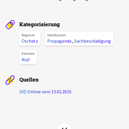
Aktuelles
Alle Beiträge
Kategorisierung
Über uns
Veranstaltungen
Regionen
Vorfallsarten
Projektbeschreibung
Oschatz
Propaganda
,
Sachbeschädigung
Pressemitteilungen
Kontakt
Kontexte
Podcasts
Asyl
Unterstützer_innen
Spenden
Quellen
chronik.LE in der Presse
LVZ-Online vom 13.02.2015