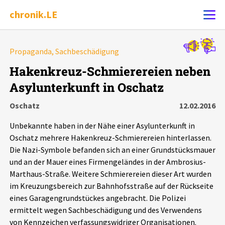
chronik.LE
Alle Ereignisse
Propaganda, Sachbeschädigung
Ereignis melden
7502
Ereignisse
Hakenkreuz-Schmierereien neben
Asylunterkunft in Oschatz
Chronik
Ereignisse
Statistik
Oschatz
12.02.2016
Exportieren
?
Filter Erklärungen
Dossiers
Unbekannte haben in der Nähe einer Asylunterkunft in
Oschatz mehrere Hakenkreuz-Schmierereien hinterlassen.
Leipziger Zustände
Die Nazi-Symbole befanden sich an einer Grundstücksmauer
und an der Mauer eines Firmengeländes in der Ambrosius-
Marthaus-Straße. Weitere Schmierereien dieser Art wurden
Schlaglichter
im Kreuzungsbereich zur Bahnhofsstraße auf der Rückseite
eines Garagengrundstückes angebracht. Die Polizei
Phänomene
ermittelt wegen Sachbeschädigung und des Verwendens
von Kennzeichen verfassungswidriger Organisationen.