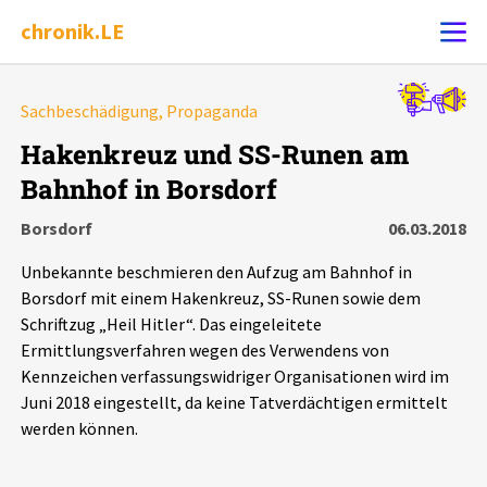
chronik.LE
Alle Ereignisse
Sachbeschädigung, Propaganda
Ereignis melden
7502
Ereignisse
Hakenkreuz und SS-Runen am
Bahnhof in Borsdorf
Chronik
Ereignisse
Statistik
Borsdorf
06.03.2018
Exportieren
?
Filter Erklärungen
Dossiers
Unbekannte beschmieren den Aufzug am Bahnhof in
Borsdorf mit einem Hakenkreuz, SS-Runen sowie dem
Leipziger Zustände
Schriftzug „Heil Hitler“. Das eingeleitete
Ermittlungsverfahren wegen des Verwendens von
Kennzeichen verfassungswidriger Organisationen wird im
Schlaglichter
Juni 2018 eingestellt, da keine Tatverdächtigen ermittelt
werden können.
Phänomene