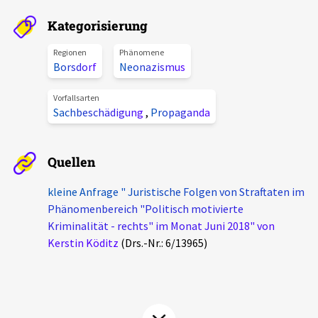
Aktuelles
Kategorisierung
Alle Beiträge
Regionen
Phänomene
Über uns
Borsdorf
Neonazismus
Veranstaltungen
Projektbeschreibung
Vorfallsarten
Pressemitteilungen
Sachbeschädigung
,
Propaganda
Kontakt
Podcasts
Unterstützer_innen
Quellen
Spenden
kleine Anfrage " Juristische Folgen von Straftaten im
Phänomenbereich "Politisch motivierte
chronik.LE in der Presse
Kriminalität - rechts" im Monat Juni 2018" von
Kerstin Köditz
(Drs.-Nr.: 6/13965)