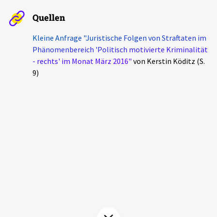
Aktuelles
Quellen
Alle Beiträge
Kleine Anfrage "Juristische Folgen von Straftaten im
Über uns
Phänomenbereich 'Politisch motivierte Kriminalität
Veranstaltungen
- rechts' im Monat März 2016"
von Kerstin Köditz (S.
Projektbeschreibung
9)
Pressemitteilungen
Kontakt
Podcasts
Unterstützer_innen
Spenden
chronik.LE in der Presse