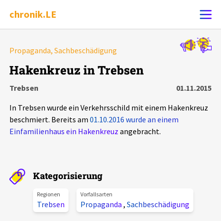
chronik.LE
Alle Ereignisse
Propaganda, Sachbeschädigung
Ereignis melden
7502
Ereignisse
Hakenkreuz in Trebsen
Trebsen
01.11.2015
Chronik
Ereignisse
Statistik
In Trebsen wurde ein Verkehrsschild mit einem Hakenkreuz
Exportieren
?
Filter Erklärungen
Dossiers
beschmiert. Bereits am
01.10.2016 wurde an einem
Einfamilienhaus ein Hakenkreuz
angebracht.
Leipziger Zustände
Schlaglichter
Kategorisierung
Regionen
Vorfallsarten
Phänomene
Trebsen
Propaganda
,
Sachbeschädigung