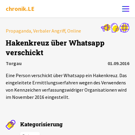
chronik.LE
Alle Ereignisse
Propaganda, Verbaler Angriff, Online
Ereignis melden
7502
Ereignisse
Hakenkreuz über Whatsapp
verschickt
Chronik
Ereignisse
Statistik
Torgau
01.09.2016
Exportieren
?
Filter Erklärungen
Dossiers
Eine Person verschickt über Whatsapp ein Hakenkreuz. Das
eingeleitete Ermittlungsverfahren wegen des Verwendens
Leipziger Zustände
von Kennzeichen verfassungswidriger Organisationen wird
im November 2016 eingestellt.
Schlaglichter
Phänomene
Kategorisierung