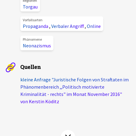
Regionen
Aktuelles
Torgau
Vorfallsarten
Alle Beiträge
Propaganda
,
Verbaler Angriff
,
Online
Über uns
Veranstaltungen
Phänomene
Projektbeschreibung
Neonazismus
Pressemitteilungen
Kontakt
Podcasts
Quellen
Unterstützer_innen
Spenden
kleine Anfrage "Juristische Folgen von Straftaten im
Phänomenbereich ,,Politisch motivierte
chronik.LE in der Presse
Kriminalität - rechts" im Monat November 2016"
von Kerstin Köditz