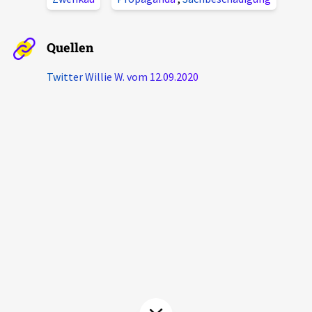
Aktuelles
Quellen
Alle Beiträge
Über uns
Twitter Willie W. vom 12.09.2020
Veranstaltungen
Projektbeschreibung
Pressemitteilungen
Kontakt
Podcasts
Unterstützer_innen
Spenden
chronik.LE in der Presse