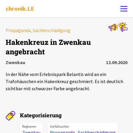
chronik.LE
Alle Ereignisse
Propaganda, Sachbeschädigung
Ereignis melden
7502
Ereignisse
Hakenkreuz in Zwenkau
angebracht
Chronik
Ereignisse
Statistik
Zwenkau
12.09.2020
Exportieren
?
Filter Erklärungen
Dossiers
In der Nähe vom Erlebnispark Belantis wird an ein
Trafohäuschen ein Hakenkreuz geschmiert. Es ist deutlich
Leipziger Zustände
sichtbar mit schwarzer Farbe angebracht.
Schlaglichter
Kategorisierung
Phänomene
Regionen
Vorfallsarten
Zwenkau
Propaganda
,
Sachbeschädigung