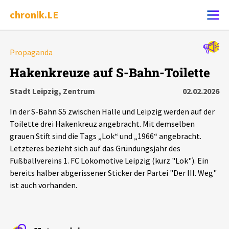
chronik.LE
Alle Ereignisse
Propaganda
Ereignis melden
7502
Ereignisse
Hakenkreuze auf S-Bahn-Toilette
Stadt Leipzig, Zentrum
02.02.2026
Chronik
Ereignisse
Statistik
In der S-Bahn S5 zwischen Halle und Leipzig werden auf der
Exportieren
?
Filter Erklärungen
Dossiers
Toilette drei Hakenkreuz angebracht. Mit demselben
grauen Stift sind die Tags „Lok“ und „1966“ angebracht.
Letzteres bezieht sich auf das Gründungsjahr des
Leipziger Zustände
Fußballvereins 1. FC Lokomotive Leipzig (kurz "Lok"). Ein
bereits halber abgerissener Sticker der Partei "Der III. Weg"
Schlaglichter
ist auch vorhanden.
Phänomene