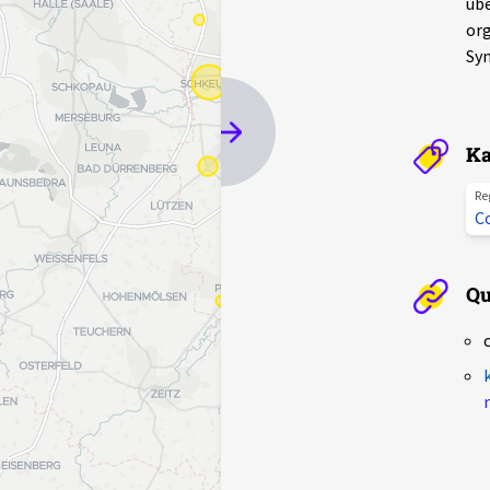
übe
org
Syn
Ka
Re
Co
Qu