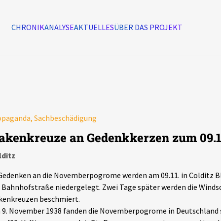
CHRONIK
ANALYSE
AKTUELLES
ÜBER DAS PROJEKT
Alle Ereignisse
7502
Ereignisse
opaganda, Sachbeschädigung
Ereignisse
akenkreuze an Gedenkkerzen zum 09.1
lditz
Gedenken an die Novemberpogrome werden am 09.11. in Colditz B
 Bahnhofstraße niedergelegt. Zwei Tage später werden die Winds
kenkreuzen beschmiert.
9. November 1938 fanden die Novemberpogrome in Deutschland s