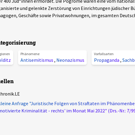
r 400 Jüd*innen ermordet. Die Pogrome waren eine vom national
anisierte und gelenkte Zerstörung von Einrichtungen jüdischer B
agogen, Geschäfte sowie Privatwohnungen, im gesamten Deutsch
tegorisierung
gionen
Phänomene
Vorfallsarten
lditz
Antisemitismus
,
Neonazismus
Propaganda
,
Sachb
ellen
chronik.LE
kleine Anfrage "Juristische Folgen von Straftaten im Phänomenber
motivierte Kriminalität - rechts' im Monat Mai 2022" (Drs.-Nr.: 7/9