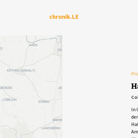
chronik.LE
Pr
H
Co
In 
der
Ha
Am 