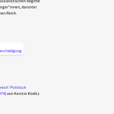
sozialistischen Regime
ürger*innen, darunter
en Reich.
eschädigung
eich 'Politisch
974)
von Kerstin Köditz