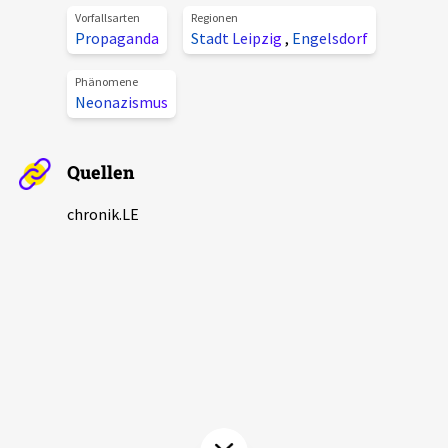
Vorfallsarten
Regionen
Aktuelles
Propaganda
Stadt Leipzig
,
Engelsdorf
Alle Beiträge
Phänomene
Über uns
Neonazismus
Veranstaltungen
Projektbeschreibung
Pressemitteilungen
Quellen
Kontakt
Podcasts
chronik.LE
Unterstützer_innen
Spenden
chronik.LE in der Presse