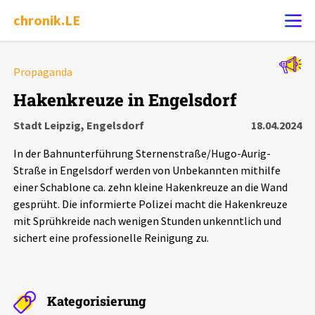
chronik.LE
Alle Ereignisse
Propaganda
Ereignis melden
7502
Ereignisse
Hakenkreuze in Engelsdorf
Stadt Leipzig, Engelsdorf
18.04.2024
Chronik
Ereignisse
Statistik
In der Bahnunterführung Sternenstraße/Hugo-Aurig-
Exportieren
?
Filter Erklärungen
Dossiers
Straße in Engelsdorf werden von Unbekannten mithilfe
einer Schablone ca. zehn kleine Hakenkreuze an die Wand
gesprüht. Die informierte Polizei macht die Hakenkreuze
Leipziger Zustände
mit Sprühkreide nach wenigen Stunden unkenntlich und
sichert eine professionelle Reinigung zu.
Schlaglichter
Phänomene
Kategorisierung