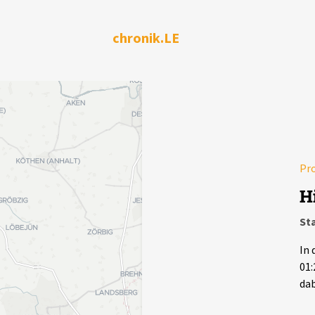
chronik.LE
Pr
H
Sta
In 
01:
dab