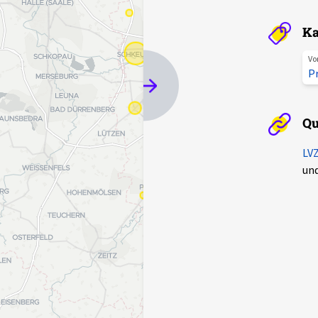
Ka
Vo
P
Qu
LVZ
und