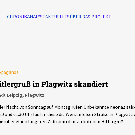
CHRONIK
ANALYSE
AKTUELLES
ÜBER DAS PROJEKT
Alle Ereignisse
7502
Ereignisse
opaganda
Ereignisse
itlergruß in Plagwitz skandiert
dt Leipzig, Plagwitz
der Nacht von Sonntag auf Montag rufen Unbekannte neonazistis
20 und 01:30 Uhr laufen diese die Weißenfelser Straße in Plagwitz
ei über einen längeren Zeitraum den verbotenen Hitlergruß.