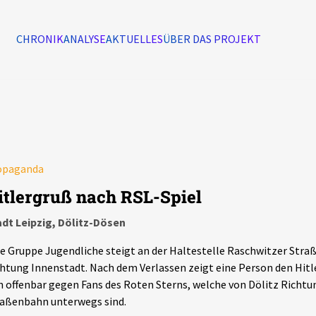
CHRONIK
ANALYSE
AKTUELLES
ÜBER DAS PROJEKT
Alle Ereignisse
7502
Ereignisse
opaganda
Ereignisse
itlergruß nach RSL-Spiel
dt Leipzig, Dölitz-Dösen
e Gruppe Jugendliche steigt an der Haltestelle Raschwitzer Stra
htung Innenstadt. Nach dem Verlassen zeigt eine Person den Hitle
h offenbar gegen Fans des Roten Sterns, welche von Dölitz Richtu
aßenbahn unterwegs sind.