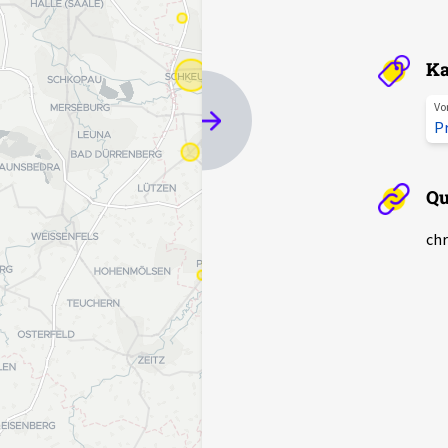
Ka
Vo
P
Qu
chr