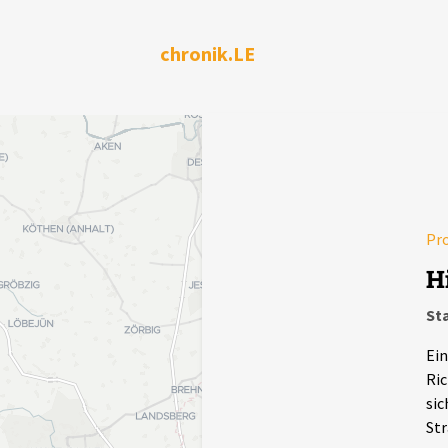
chronik.LE
Pr
H
Sta
Ein
Ric
sic
Str