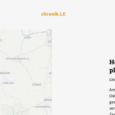
chronik.LE
H
p
Li
Am 
Ode
ges
ver
Tei