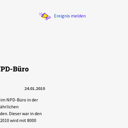
Ereignis melden
 NPD-Büro
Statistik
Exportieren
?
Filter Erklärungen
24.01.2010
 im NPD-Büro in der
ährlichen
den. Dieser war in den
2010 wird mit 8000