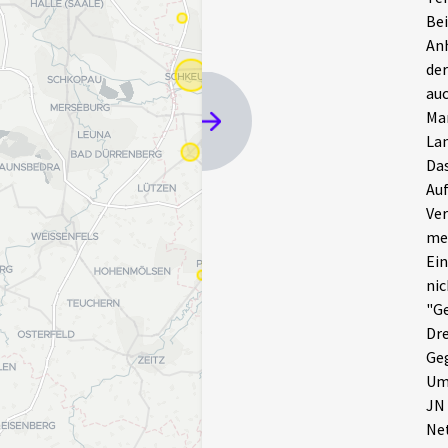
Bei
Anh
de
au
Mar
Lan
Das
Auf
Ver
meh
Ein
nic
"Ge
Dre
Ge
Um 
JN 
Ne