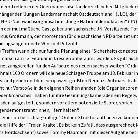
 dem Treffen in der Odermannstaße fanden sich neben Mitglieder
änger der "Jungen Landsmannschaft Ostdeutschland" (JLO), der "
r NPD-Nachwuchsorganisation "Junge Nationaldemokraten" (JN) 
ch der mutmaßliche Gastgeber und sächsische JN-Vorsitzende 
cus Großmann, der momentan für die sächsiche NPD arbeitet un
dtagsabgeordnete Winfried Petzold.
 Treffen war nicht nur für die Planung eines "Sicherheitskonzepts"
marsch am 13. Februar in Dresden anberaumt worden. Es gilt auch
netzungstreffen für den Aufbau eines neuen sachsenweiten "Ordn
r als 100 Ordnern will die neue Schläger-Truppe am 13. Februar i
stand geben und den europaweit größten Neonazi-Aufmarsch absic
ht nur Verstöße in den eigenen Reihen ahnden (die Organisatoren
denkmarsches" haben für ihre Gesinnungskameraden ein Regelwe
sden aufgestellt), sondern vor allem potenzielle Störer, sprich
gendemonstrant*innen, "fernhalten".
eine solche "schlagkräftige" Ordner-Struktur aufbauen zu könn
die Hilfe der "Freien Kräfte". Es ist kein Zufall, dass ausgerechnet 
tz Nordsachsen") sowie Tommy Naumann mit dieser Aufgabe betr