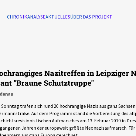
CHRONIK
ANALYSE
AKTUELLES
ÜBER DAS PROJEKT
Alle Ereignisse
7502
Ereignisse
ochrangiges Nazitreffen in Leipziger
Ereignisse
lant "Braune Schutztruppe"
ndenau
Sonntag trafen sich rund 20 hochrangige Nazis aus ganz Sachsen
rmannstraße. Auf dem Programm stand die Vorbereitung des allj
chichtsrevisionistischen Aufmarsches am 13. Februar 2010 in Dres
gangenen Jahren der europaweit größte Neonazisaufmarsch. Für 
lnehmern aus ganz Europa gerechnet.