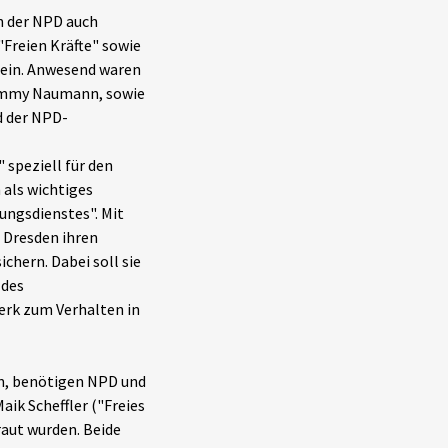
n der NPD auch
Freien Kräfte" sowie
ein. Anwesend waren
Tommy Naumann, sowie
d der NPD-
 speziell für den
 als wichtiges
ungsdienstes". Mit
n Dresden ihren
hern. Dabei soll sie
 des
rk zum Verhalten in
en, benötigen NPD und
Maik Scheffler ("Freies
aut wurden. Beide