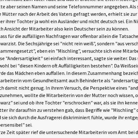
te aber seinen Namen und seine Telefonnummer angegeben. Als s
e Mütter nach der Arbeit des Vaters gefragt werden, erhielt sie zur
er ihrer Tochter ja wohl ein Ausländer und nicht deutsch sei. Ein 
h Ansicht der Mitarbeiter also kein Deutscher sein zu können.
ass für die auffälligen Nachfragen war offenbar allein die Tatsache
warzist. Die Sechsjährige sei "nicht rein weiß", sondern "aus vers
ammengesetzt", eben ein "Mischling", versuchte sich eine Mitarbe
se "Andersartigkeit" sei einfach interessant, sagte sie weiter. Das 
ohl bei "diesen Kindern oft Auffälligkeiten bestehen". Da Weißsein
de das Mädchen eben auffallen. In diesem Zusammenhang bezeic
arbeiterin vom Gesundheitsamt auch Behinderte als "andersartig
h damit nicht genug. In ihrem Versuch, die Perspektive eines "an
zunehmen, wollte die Mitarbeiterin von der Mutter noch wissen, 
warz" sei und ob ihre Tochter "erschrocken" war, als sie ihn kenne
ter ihr daraufhin zu verstehen gab, dass Begriffe wie "Mischling" 
 sie sich durch die Ausfragerei diskriminiert fühle, wurde ihr entge
ersensibel" sei.
ze Zeit später rief die untersuchende Mitarbeiterin vom Amt bei de