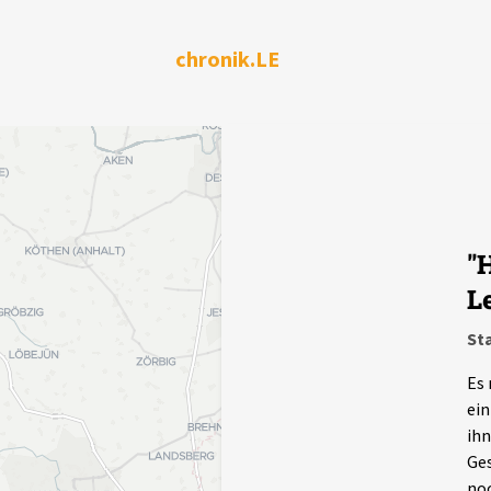
chronik.LE
"
L
Sta
Es 
ein
ihn
Ges
noc