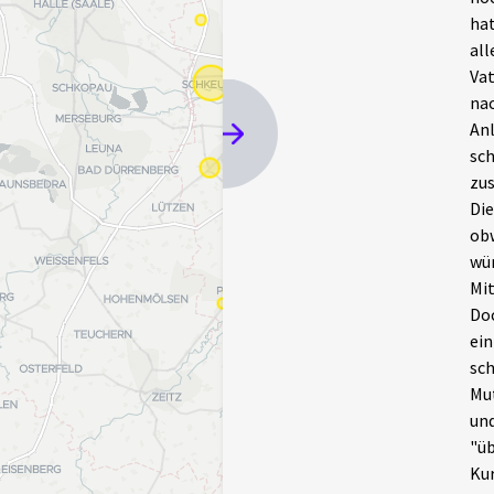
hat
all
Vat
nac
Anl
sch
zus
Die
obw
wür
Mit
Doc
ein
sch
Mut
und
"üb
Kur