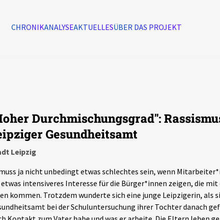
CHRONIK
ANALYSE
AKTUELLES
ÜBER DAS PROJEKT
Alle Ereignisse
7502
Ereignisse
Hoher Durchmischungsgrad": Rassismu
Ereignisse
eipziger Gesundheitsamt
dt Leipzig
muss ja nicht unbedingt etwas schlechtes sein, wenn Mitarbeiter
 etwas intensiveres Interesse für die Bürger*innen zeigen, die mi
en kommen. Trotzdem wunderte sich eine junge Leipzigerin, als s
undheitsamt bei der Schuluntersuchung ihrer Tochter danach gefr
h Kontakt zum Vater habe und was er arbeite. Die Eltern leben ge