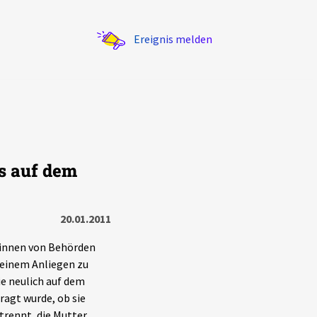
Ereignis melden
s auf dem
Statistik
Exportieren
?
Filter Erklärungen
20.01.2011
*innen von Behörden
t einem Anliegen zu
ie neulich auf dem
agt wurde, ob sie
trennt, die Mutter