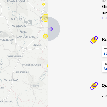
Ham
Eli
noc
15.
Ka
Re
S
Ph
A
Qu
chr