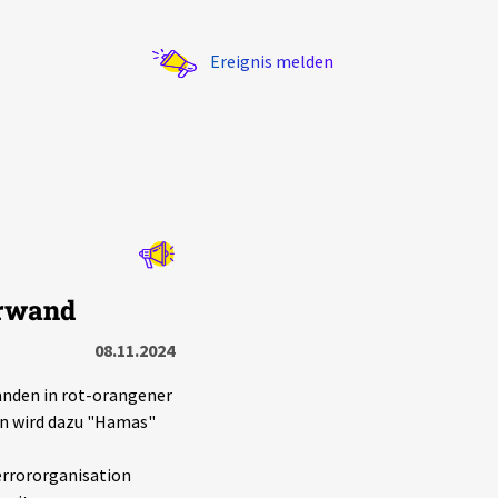
Ereignis melden
Statistik
erwand
Exportieren
?
Filter Erklärungen
08.11.2024
änden in rot-orangener
en wird dazu "Hamas"
errororganisation