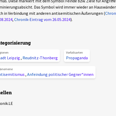
as. Diese markiert mit dem Symbol Feinde bzw. Ziele für Angriffe
minierungsabsicht. Das Symbol wird immer wieder an Hauswänden
h in Verbindung mit anderen antisemitischen Äußerungen (
Chron
08.2024
,
Chronik-Eintrag vom 26.05.2024
).
tegorisierung
gionen
Vorfallsarten
tadt Leipzig
,
Reudnitz-Thonberg
Propaganda
änomene
ntisemitismus
,
Anfeindung politischer Gegner*innen
ellen
onik.LE