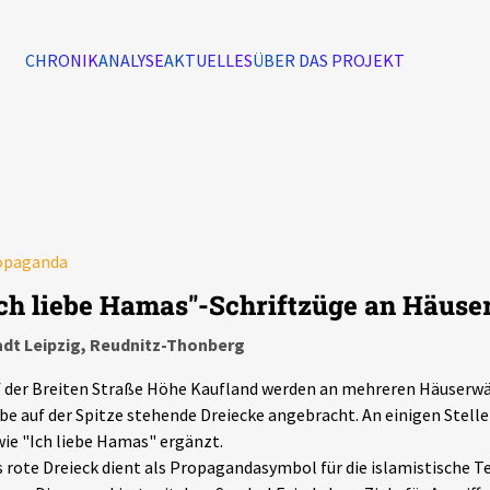
CHRONIK
ANALYSE
AKTUELLES
ÜBER DAS PROJEKT
Alle Ereignisse
7502
Ereignisse
opaganda
Ereignisse
Ich liebe Hamas"-Schriftzüge an Häus
adt Leipzig, Reudnitz-Thonberg
 der Breiten Straße Höhe Kaufland werden an mehreren Häuserw
be auf der Spitze stehende Dreiecke angebracht. An einigen Stell
ie "Ich liebe Hamas" ergänzt.
 rote Dreieck dient als Propagandasymbol für die islamistische T