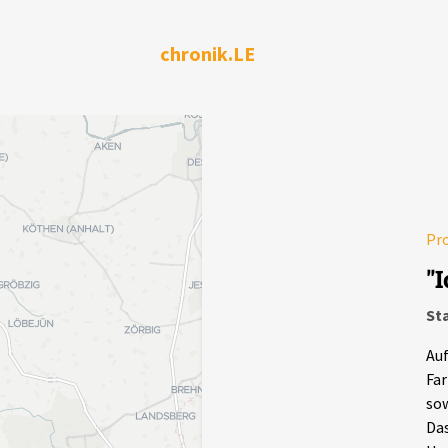
chronik.LE
Pr
"
St
Auf
Far
sow
Das