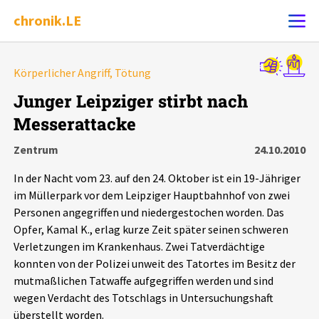
chronik.LE
Alle Ereignisse
Körperlicher Angriff, Tötung
Ereignis melden
7502
Ereignisse
Junger Leipziger stirbt nach
Messerattacke
Chronik
Ereignisse
Statistik
Zentrum
24.10.2010
Exportieren
?
Filter Erklärungen
Dossiers
In der Nacht vom 23. auf den 24. Oktober ist ein 19-Jähriger
im Müllerpark vor dem Leipziger Hauptbahnhof von zwei
Leipziger Zustände
Personen angegriffen und niedergestochen worden. Das
Opfer, Kamal K., erlag kurze Zeit später seinen schweren
Verletzungen im Krankenhaus. Zwei Tatverdächtige
Schlaglichter
konnten von der Polizei unweit des Tatortes im Besitz der
mutmaßlichen Tatwaffe aufgegriffen werden und sind
Phänomene
wegen Verdacht des Totschlags in Untersuchungshaft
überstellt worden.