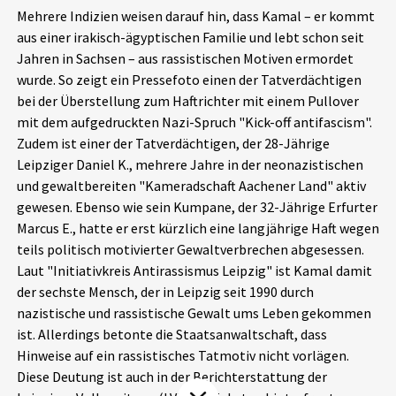
Mehrere Indizien weisen darauf hin, dass Kamal – er kommt
Aktuelles
aus einer irakisch-ägyptischen Familie und lebt schon seit
Jahren in Sachsen – aus rassistischen Motiven ermordet
Alle Beiträge
Über uns
wurde. So zeigt ein Pressefoto einen der Tatverdächtigen
bei der Überstellung zum Haftrichter mit einem Pullover
Veranstaltungen
mit dem aufgedruckten Nazi-Spruch "Kick-off antifascism".
Projektbeschreibung
Pressemitteilungen
Zudem ist einer der Tatverdächtigen, der 28-Jährige
Kontakt
Leipziger Daniel K., mehrere Jahre in der neonazistischen
Podcasts
und gewaltbereiten "Kameradschaft Aachener Land" aktiv
Unterstützer_innen
gewesen. Ebenso wie sein Kumpane, der 32-Jährige Erfurter
Marcus E., hatte er erst kürzlich eine langjährige Haft wegen
Spenden
teils politisch motivierter Gewaltverbrechen abgesessen.
chronik.LE in der Presse
Laut "Initiativkreis Antirassismus Leipzig" ist Kamal damit
der sechste Mensch, der in Leipzig seit 1990 durch
nazistische und rassistische Gewalt ums Leben gekommen
ist. Allerdings betonte die Staatsanwaltschaft, dass
Hinweise auf ein rassistisches Tatmotiv nicht vorlägen.
Diese Deutung ist auch in der Berichterstattung der