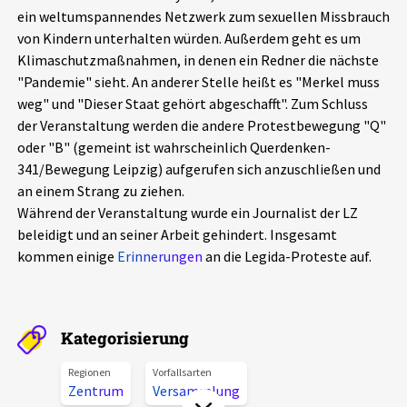
ein weltumspannendes Netzwerk zum sexuellen Missbrauch
Aktuelles
von Kindern unterhalten würden. Außerdem geht es um
Klimaschutzmaßnahmen, in denen ein Redner die nächste
Alle Beiträge
Über uns
"Pandemie" sieht. An anderer Stelle heißt es "Merkel muss
weg" und "Dieser Staat gehört abgeschafft". Zum Schluss
Veranstaltungen
der Veranstaltung werden die andere Protestbewegung "Q"
Projektbeschreibung
Pressemitteilungen
oder "B" (gemeint ist wahrscheinlich Querdenken-
Kontakt
341/Bewegung Leipzig) aufgerufen sich anzuschließen und
Podcasts
an einem Strang zu ziehen.
Unterstützer_innen
Während der Veranstaltung wurde ein Journalist der LZ
beleidigt und an seiner Arbeit gehindert. Insgesamt
Spenden
kommen einige
Erinnerungen
an die Legida-Proteste auf.
chronik.LE in der Presse
Kategorisierung
Regionen
Vorfallsarten
Zentrum
Versammlung