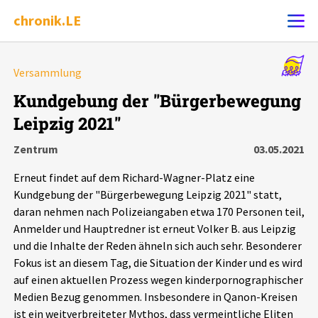
chronik.LE
Alle Ereignisse
Versammlung
Ereignis melden
7502
Ereignisse
Kundgebung der "Bürgerbewegung
Leipzig 2021"
Chronik
Ereignisse
Statistik
Zentrum
03.05.2021
Exportieren
?
Filter Erklärungen
Dossiers
Erneut findet auf dem Richard-Wagner-Platz eine
Kundgebung der "Bürgerbewegung Leipzig 2021" statt,
Leipziger Zustände
daran nehmen nach Polizeiangaben etwa 170 Personen teil,
Anmelder und Hauptredner ist erneut Volker B. aus Leipzig
und die Inhalte der Reden ähneln sich auch sehr. Besonderer
Schlaglichter
Fokus ist an diesem Tag, die Situation der Kinder und es wird
auf einen aktuellen Prozess wegen kinderpornographischer
Phänomene
Medien Bezug genommen. Insbesondere in Qanon-Kreisen
ist ein weitverbreiteter Mythos, dass vermeintliche Eliten