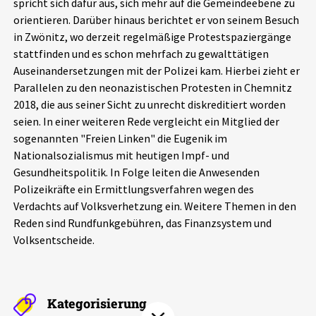
spricht sich dafür aus, sich mehr auf die Gemeindeebene zu
Aktuelles
orientieren. Darüber hinaus berichtet er von seinem Besuch
in Zwönitz, wo derzeit regelmäßige Protestspaziergänge
Alle Beiträge
stattfinden und es schon mehrfach zu gewalttätigen
Über uns
Auseinandersetzungen mit der Polizei kam. Hierbei zieht er
Veranstaltungen
Parallelen zu den neonazistischen Protesten in Chemnitz
Projektbeschreibung
2018, die aus seiner Sicht zu unrecht diskreditiert worden
Pressemitteilungen
seien. In einer weiteren Rede vergleicht ein Mitglied der
Kontakt
Podcasts
sogenannten "Freien Linken" die Eugenik im
Unterstützer_innen
Nationalsozialismus mit heutigen Impf- und
Gesundheitspolitik. In Folge leiten die Anwesenden
Spenden
Polizeikräfte ein Ermittlungsverfahren wegen des
Verdachts auf Volksverhetzung ein. Weitere Themen in den
chronik.LE in der Presse
Reden sind Rundfunkgebühren, das Finanzsystem und
Volksentscheide.
Kategorisierung