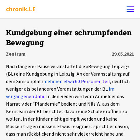
chronik.LE
Alle Ereignisse
Kundgebung einer schrumpfenden
Ereignis melden
7502
Ereignisse
Bewegung
Zentrum
29.05.2021
Chronik
Ereignisse
Statistik
Nach längerer Pause veranstaltet die »Bewegung Leipzig«
(BL) eine Kundgebung in Leipzig. An der Veranstaltung auf
Exportieren
?
Filter Erklärungen
Dossiers
dem Simsonplatz
nehmen etwa 60 Personen teil
, deutlich
weniger als bei anderen Veranstaltungen der BL
im
Leipziger Zustände
vergangenen Jahr
. In den Reden wird vom Anmelder das
Narrativ der "Plandemie" bedient und Nils W. aus dem
Schlaglichter
Kernteam der BL berichtet davon eine Schule eröffnen zu
wollen, in der Kinder nicht geimpft werden und keine
Masken tragen müssen. Etwas resigniert spricht er davon,
Phänomene
dass man rückblickend nicht sehr viel erreicht habe und