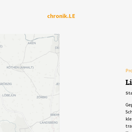
chronik.LE
Pr
L
St
Geg
Sch
kle
tra