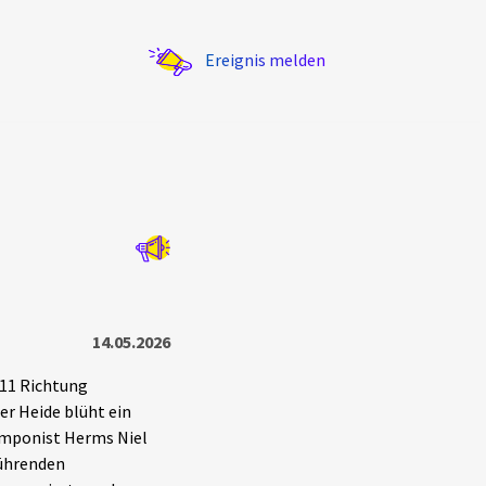
Ereignis melden
Statistik
Exportieren
?
Filter Erklärungen
14.05.2026
 11 Richtung
er Heide blüht ein
Komponist Herms Niel
führenden