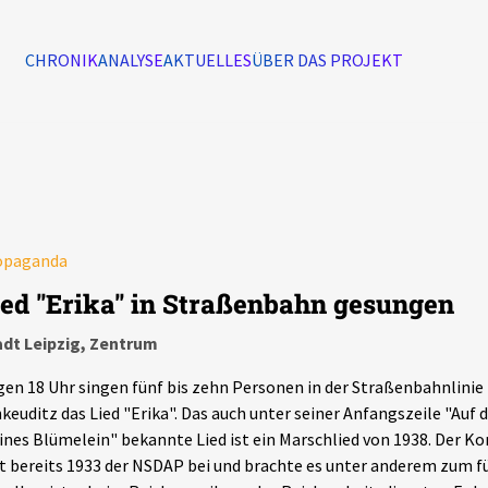
CHRONIK
ANALYSE
AKTUELLES
ÜBER DAS PROJEKT
Alle Ereignisse
7502
Ereignisse
opaganda
Ereignisse
ied "Erika" in Straßenbahn gesungen
adt Leipzig, Zentrum
en 18 Uhr singen fünf bis zehn Personen in der Straßenbahnlinie
keuditz das Lied "Erika". Das auch unter seiner Anfangszeile "Auf d
ines Blümelein" bekannte Lied ist ein Marschlied von 1938. Der 
t bereits 1933 der NSDAP bei und brachte es unter anderem zum 