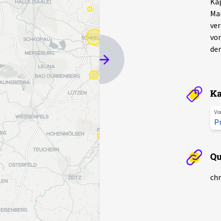
Kap
Mar
ver
von
den
Ka
Vo
P
Qu
chr