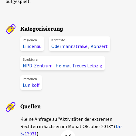
aufgespielt.
Aktuelles
Alle Beiträge
Über uns
Kategorisierung
Veranstaltungen
Regionen
Kontexte
Projektbeschreibung
Lindenau
Odermannstraße
,
Konzert
Pressemitteilungen
Kontakt
Podcasts
Strukturen
NPD-Zentrum
,
Heimat Treues Leipzig
Unterstützer_innen
Spenden
Personen
Lunikoff
chronik.LE in der Presse
Quellen
Kleine Anfrage zu "Aktivitäten der extremen
Rechten in Sachsen im Monat Oktober 2013" (
Drs
5/13031
)