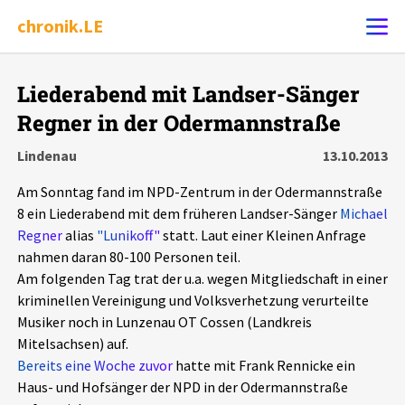
chronik.LE
Alle Ereignisse
Liederabend mit Landser-Sänger
Ereignis melden
7502
Ereignisse
Regner in der Odermannstraße
Lindenau
13.10.2013
Chronik
Ereignisse
Statistik
Am Sonntag fand im NPD-Zentrum in der Odermannstraße
8 ein Liederabend mit dem früheren Landser-Sänger
Exportieren
?
Filter Erklärungen
Michael
Dossiers
Regner
alias
"Lunikoff"
statt. Laut einer Kleinen Anfrage
nahmen daran 80-100 Personen teil.
Leipziger Zustände
Am folgenden Tag trat der u.a. wegen Mitgliedschaft in einer
kriminellen Vereinigung und Volksverhetzung verurteilte
Schlaglichter
Musiker noch in Lunzenau OT Cossen (Landkreis
Mitelsachsen) auf.
Bereits eine Woche zuvor
hatte mit Frank Rennicke ein
Phänomene
Haus- und Hofsänger der NPD in der Odermannstraße