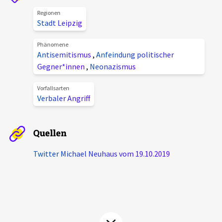
Aktuelles
Regionen
Stadt Leipzig
Alle Beiträge
Über uns
Phänomene
Antisemitismus
,
Anfeindung politischer
Veranstaltungen
Gegner*innen
,
Neonazismus
Projektbeschreibung
Pressemitteilungen
Kontakt
Vorfallsarten
Podcasts
Verbaler Angriff
Unterstützer_innen
Spenden
Quellen
chronik.LE in der Presse
Twitter Michael Neuhaus vom 19.10.2019