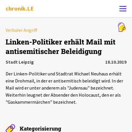
chronik.LE
Alle Ereignisse
Verbaler Angriff
Ereignis melden
7502
Ereignisse
Linken-Politiker erhält Mail mit
antisemitischer Beleidigung
Chronik
Ereignisse
Statistik
Stadt Leipzig
18.10.2019
Exportieren
?
Filter Erklärungen
Dossiers
Der Linken-Politiker und Stadtrat Michael Neuhaus erhält
eine Drohmail, in der er antisemitisch beleidigt wird. In der
Leipziger Zustände
Mail wird er unter anderem als "Judensau" bezeichnet.
Weiterhin leugnet der Absender den Holocaust, den er als
"Gaskammermärchen" bezeichnet.
Schlaglichter
Phänomene
Kategorisierung