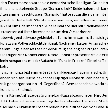
 den Trauermarsch warben die neonazistische Hooligan-Gruppier
 ihnen nahestehende Gruppe "Scenario Lok". Beide haben sich kürz
" zusammengeschlossen. "Scenario" hatte sogar die eigene Inter
o mit der Aufschrift "Wir stehen zusammen, wir fallen zusammen"
D-Zentrum Odermannstraße beheimatete und mit Stadionverbot 
 trauerten auf ihrer Internetseite um den Verstorbenen.
 überwiegend schwarz gekleideten Teilnehmer sammelten sich ge
kplatz am Völkerschlachtdenkmal. Nach einer kurzen Ansprache 
sammlungsleiter setzte sich der Aufzug entlang der Prager Straß
tze trugen vier Männer einen Kranz. Dahinter präsentierte die ers
enktransparent mit der Aufschrift "Ruhe in Frieden". Einzelne T
keln.
 Erscheinungsbild erinnerte stark an Neonazi-Trauermärsche. U
anden sich zahlreiche bekannte Leipziger Neonazis, darunter Mit
er Jugendorganisation JN. Gegenüber Außenstehenden erweckte 
rohlichen Eindruck.
 eine Kleine Anfrage des Grünen-Landtagsabgeordneten Miro Jen
 1. FC Lokomotive an diesem Tag die bestehenden Haus- und Stadi
s sei nach Angaben der Staatsregierung auf Bitten des von Land