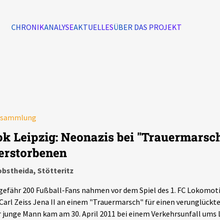
CHRONIK
ANALYSE
AKTUELLES
ÜBER DAS PROJEKT
Alle Ereignisse
7502
Ereignisse
rsammlung
Ereignisse
ok Leipzig: Neonazis bei "Trauermarsch
erstorbenen
obstheida, Stötteritz
efähr 200 Fußball-Fans nahmen vor dem Spiel des 1. FC Lokomoti
Carl Zeiss Jena II an einem "Trauermarsch" für einen verunglückt
 junge Mann kam am 30. April 2011 bei einem Verkehrsunfall ums 