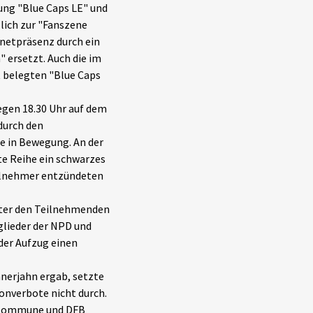
ung "Blue Caps LE" und
lich zur "Fanszene
netpräsenz durch ein
 ersetzt. Auch die im
belegten "Blue Caps
gen 18.30 Uhr auf dem
durch den
e in Bewegung. An der
te Reihe ein schwarzes
eilnehmer entzündeten
nter den Teilnehmenden
glieder der NPD und
der Aufzug einen
nerjahn ergab, setzte
onverbote nicht durch.
, Kommune und DFB