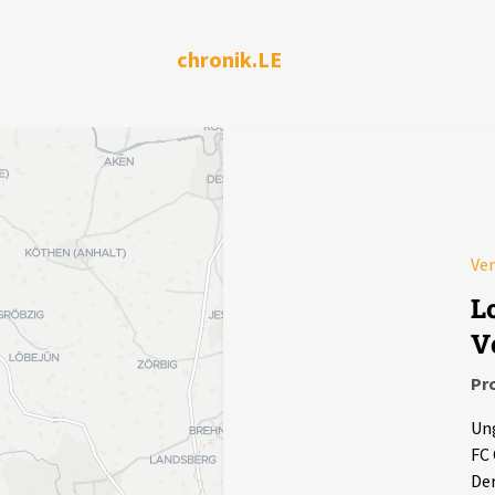
chronik.LE
Ve
L
V
Pr
Ung
FC 
Der