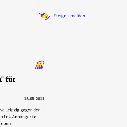
Ereignis melden
Statistik
" für
Exportieren
?
Filter Erklärungen
13.05.2011
ve Leipzig gegen den
en Lok-Anhänger teil.
Leben.