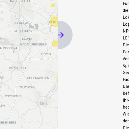
Für
die
Lok
Log
NP
LE"
Die
Par
Ver
Spi
Ged
Fac
Das
bef
ihr
bed
Wie
der
Die